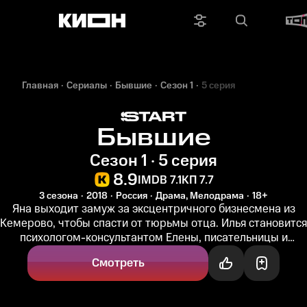
Главная
Сериалы
Бывшие
Сезон 1
5 серия
Бывшие
Сезон 1 · 5 серия
8.9
IMDB 7.1
КП 7.7
3 сезона
2018
Россия
Драма, Мелодрама
18+
Яна выходит замуж за эксцентричного бизнесмена из
Кемерово, чтобы спасти от тюрьмы отца. Илья становится
психологом-консультантом Елены, писательницы и
популярного коуча...
Смотреть