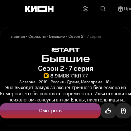
Пр
Главная
Сериалы
Бывшие
Сезон 2
7 серия
Бывшие
Сезон 2 · 7 серия
8.9
IMDB 7.1
КП 7.7
3 сезона
2019
Россия
Драма, Мелодрама
18+
Яна выходит замуж за эксцентричного бизнесмена из
Кемерово, чтобы спасти от тюрьмы отца. Илья становится
психологом-консультантом Елены, писательницы и
популярного коуча...
Смотреть