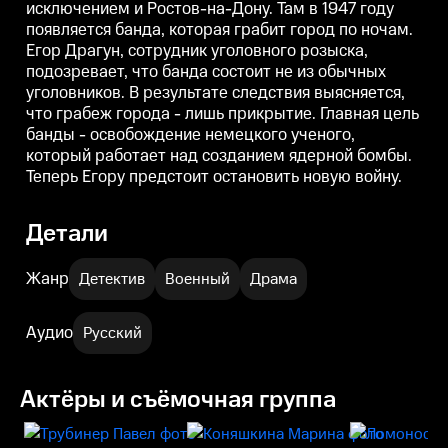
исключением и Ростов-на-Дону. Там в 1947 году
банды - освобождение
банды - освобождение
немецкого ученого, который
немецкого ученого, который
н
появляется банда, которая грабит город по ночам.
работает над созданием
работает над созданием
Егор Драгун, сотрудник уголовного розыска,
ядерной бомбы. Теперь Егору
ядерной бомбы. Теперь Егору
я
предстоит остановить новую
предстоит остановить новую
п
подозревает, что банда состоит не из обычных
войну.
войну.
в
уголовников. В результате следствия выясняется,
что грабеж города - лишь прикрытие. Главная цель
банды - освобождение немецкого ученого,
который работает над созданием ядерной бомбы.
Теперь Егору предстоит остановить новую войну.
Детали
Жанр
Детектив
Военный
Драма
Аудио
Русский
Актёры и съёмочная группа