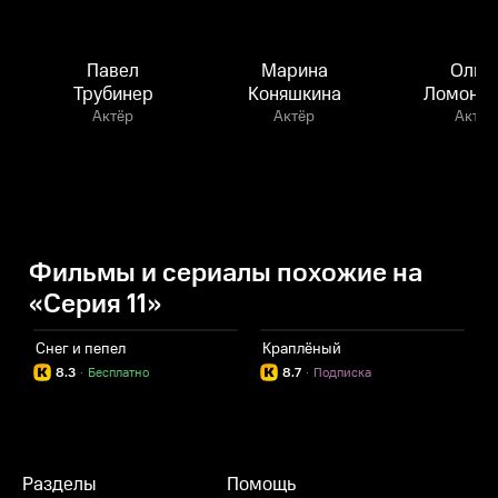
Павел
Марина
Ольг
Трубинер
Коняшкина
Ломонос
Актёр
Актёр
Актёр
Фильмы и сериалы похожие на
«Серия 11»
Снег и пепел
Краплёный
Б
8.3
·
Бесплатно
8.7
·
Подписка
Разделы
Помощь