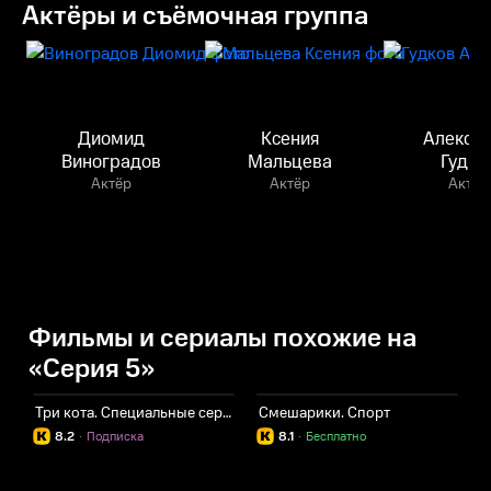
Актёры и съёмочная группа
Диомид
Ксения
Алекса
Виноградов
Мальцева
Гудко
Актёр
Актёр
Актёр
Фильмы и сериалы похожие на
«Серия 5»
Три кота. Специальные серии
Смешарики. Спорт
8.2
·
Подписка
8.1
·
Бесплатно