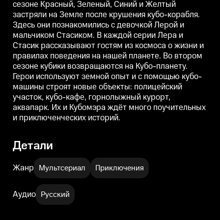
сезоне Красный, Зеленый, Синий и Желтый
втором сезоне кубики
втором сезоне кубики
в
возвращаются на Кубо-планету.
возвращаются на Кубо-планету.
в
застряли на Земле после крушения кубо-корабля.
Герои используют земной опыт
Герои используют земной опыт
Г
Здесь они познакомились с девочкой Лерой и
и с помощью кубо-машины
и с помощью кубо-машины
строят новые объекты:
строят новые объекты:
с
мальчиком Стасиком. В каждой серии Лера и
полицейский участок, кубо-
полицейский участок, кубо-
п
Стасик рассказывают гостям из космоса о жизни и
кафе, горнолыжный курорт,
кафе, горнолыжный курорт,
к
правилах поведения на нашей планете. Во втором
аквапарк. Их и Кубомэра ждёт
аквапарк. Их и Кубомэра ждёт
а
много поучительных и
много поучительных и
м
сезоне кубики возвращаются на Кубо-планету.
приключенческих историй.
приключенческих историй.
Герои используют земной опыт и с помощью кубо-
машины строят новые объекты: полицейский
участок, кубо-кафе, горнолыжный курорт,
аквапарк. Их и Кубомэра ждёт много поучительных
и приключенческих историй.
Детали
Жанр
Мультсериал
Приключения
Аудио
Русский