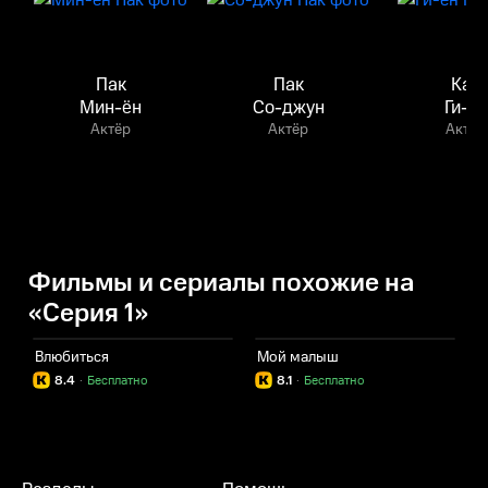
Пак
Пак
Кан
Мин-ён
Со-джун
Ги-ён
Актёр
Актёр
Актёр
Фильмы и сериалы похожие на
«Серия 1»
Влюбиться
Мой малыш
П
8.4
·
Бесплатно
8.1
·
Бесплатно