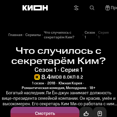
Пр
Что случилось с
Сезон
Серия
Главная
Сериалы
секретарём Ким?
1
1
Что случилось с
секретарём Ким?
Сезон 1 · Серия 1
8.4
IMDB 8.0
КП 8.2
1 сезон
2018
Южная Корея
Романтическая комедия, Мелодрама
18+
Богатый наследник Ли Ён-джун занимает должность
вице-президента семейной компании. Он красив, умён и
высокомерен. Его секретарь Ким Ми-со работала с ним
несколько лет и...
Смотреть