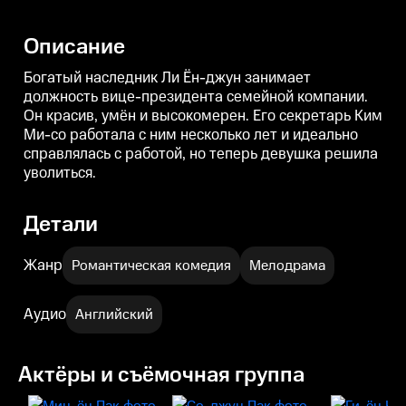
Ким Ми-со работала с ним
Ким Ми-со работала с ним
несколько лет и идеально
несколько лет и идеально
н
справлялась с работой, но
справлялась с работой, но
с
Описание
теперь девушка решила
теперь девушка решила
уволиться.
уволиться.
у
Богатый наследник Ли Ён-джун занимает
должность вице-президента семейной компании.
Он красив, умён и высокомерен. Его секретарь Ким
Ми-со работала с ним несколько лет и идеально
справлялась с работой, но теперь девушка решила
уволиться.
Детали
Жанр
Романтическая комедия
Мелодрама
Аудио
Английский
Актёры и съёмочная группа