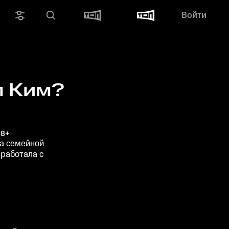
Войти
м Ким?
18+
а семейной
 работала с