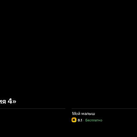
ия 4»
Мой малыш
8.1
·
Бесплатно