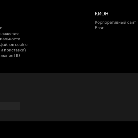
КИОН
Корпоративный сайт
е
Блог
оглашение
иальности
файлов cookie
 и приставки)
ования ПО