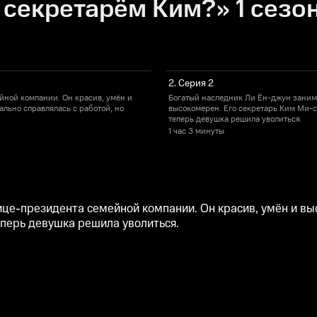
 секретарём Ким?» 1 сезон
2. Серия 2
йной компании. Он красив, умён и
Богатый наследник Ли Ён-джун заним
ально справлялась с работой, но
высокомерен. Его секретарь Ким Ми-со
теперь девушка решила уволиться.
1 час
3 минуты
це-президента семейной компании. Он красив, умён и вы
теперь девушка решила уволиться.