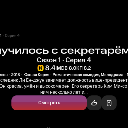
1
Серия 4
лучилось с секретарё
Сезон 1 · Серия 4
8.4
IMDB 8.0
КП 8.2
сезон
2018
Южная Корея
Романтическая комедия, Мелодрама
аследник Ли Ён-джун занимает должность вице-президент
Он красив, умён и высокомерен. Его секретарь Ким Ми-со
ним несколько лет и...
Смотреть