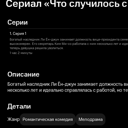
Сериал «Что случилось с
Серии
1. Серия 1
Богатый наследник Ли Ён-джун занимает должность вице-президента семе
высокомерен. Его секретарь Ким Ми-со работала с ним несколько лет и иде
теперь девушка решила уволиться.
1 час
2 минуты
Описание
Богатый наследник Ли Ён-джун занимает должность ви
несколько лет и идеально справлялась с работой, но 
Детали
Жанр
Романтическая комедия
Мелодрама