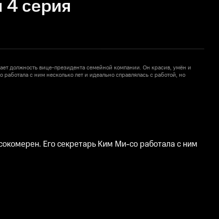
 4 серия
ает должность вице-президента семейной компании. Он красив, умён и
 работала с ним несколько лет и идеально справлялась с работой, но
в
т
1
сокомерен. Его секретарь Ким Ми-со работала с ним