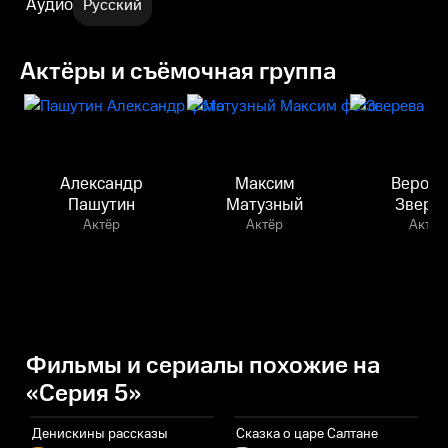
Аудио
Русский
Актёры и съёмочная группа
Александр
Максим
Верони
Пашутин
Матузный
Звере
Актёр
Актёр
Актёр
Фильмы и сериалы похожие на
«Серия 5»
Денискины рассказы
Сказка о царе Салтане
Л