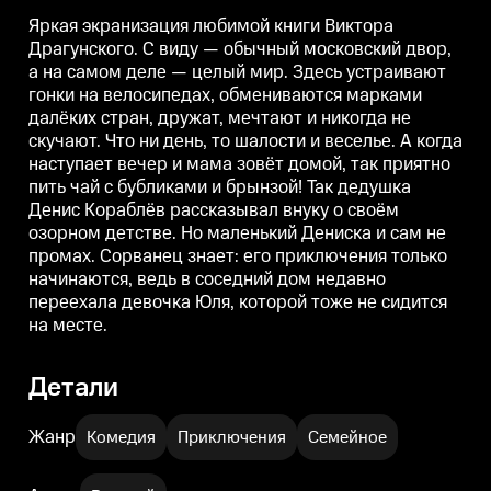
веселье. А когда наступает
веселье. А когда наступает
в
вечер и мама зовёт домой, так
вечер и мама зовёт домой, так
в
Яркая экранизация любимой книги Виктора
приятно пить чай с бубликами и
приятно пить чай с бубликами и
п
Драгунского. C виду — обычный московский двор,
брынзой! Так дедушка Денис
брынзой! Так дедушка Денис
а на самом деле — целый мир. Здесь устраивают
Кораблёв рассказывал внуку о
Кораблёв рассказывал внуку о
К
своём озорном детстве. Но
своём озорном детстве. Но
с
гонки на велосипедах, обмениваются марками
маленький Дениска и сам не
маленький Дениска и сам не
далёких стран, дружат, мечтают и никогда не
промах. Сорванец знает: его
промах. Сорванец знает: его
п
приключения только
приключения только
скучают. Что ни день, то шалости и веселье. А когда
начинаются, ведь в соседний
начинаются, ведь в соседний
н
наступает вечер и мама зовёт домой, так приятно
дом недавно переехала девочка
дом недавно переехала девочка
д
пить чай с бубликами и брынзой! Так дедушка
Юля, которой тоже не сидится
Юля, которой тоже не сидится
Ю
на месте.
на месте.
н
Денис Кораблёв рассказывал внуку о своём
озорном детстве. Но маленький Дениска и сам не
промах. Сорванец знает: его приключения только
начинаются, ведь в соседний дом недавно
переехала девочка Юля, которой тоже не сидится
на месте.
Детали
Жанр
Комедия
Приключения
Семейное