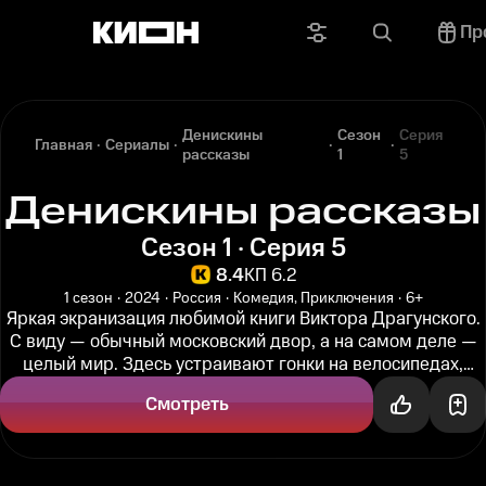
Пр
Денискины
Сезон
Серия
Главная
Сериалы
рассказы
1
5
Денискины рассказы
Сезон 1 · Серия 5
8.4
КП 6.2
1 сезон
2024
Россия
Комедия, Приключения
6+
Яркая экранизация любимой книги Виктора Драгунского.
C виду — обычный московский двор, а на самом деле —
целый мир. Здесь устраивают гонки на велосипедах,
обмениваются марками...
Смотреть