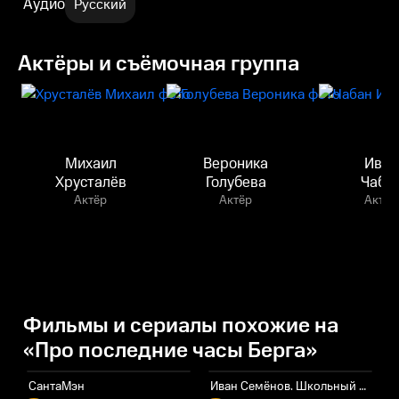
Аудио
Русский
Актёры и съёмочная группа
Михаил
Вероника
Иван
Хрусталёв
Голубева
Чаба
Актёр
Актёр
Актёр
Фильмы и сериалы похожие на
«Про последние часы Берга»
СантаМэн
Иван Семёнов. Школьный переполох
В