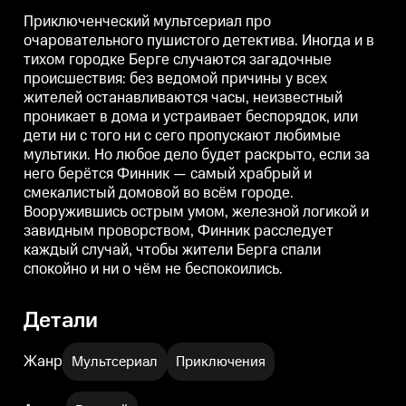
дети ни с того ни с сего
дети ни с того ни с сего
д
пропускают любимые мультики.
пропускают любимые мультики.
Приключенческий мультсериал про
Но любое дело будет раскрыто,
Но любое дело будет раскрыто,
Н
очаровательного пушистого детектива. Иногда и в
если за него берётся Финник —
если за него берётся Финник —
е
тихом городке Берге случаются загадочные
самый храбрый и смекалистый
самый храбрый и смекалистый
домовой во всём городе.
домовой во всём городе.
д
происшествия: без ведомой причины у всех
Вооружившись острым умом,
Вооружившись острым умом,
жителей останавливаются часы, неизвестный
железной логикой и завидным
железной логикой и завидным
проворством, Финник
проворством, Финник
проникает в дома и устраивает беспорядок, или
расследует каждый случай,
расследует каждый случай,
р
дети ни с того ни с сего пропускают любимые
чтобы жители Берга спали
чтобы жители Берга спали
ч
мультики. Но любое дело будет раскрыто, если за
спокойно и ни о чём не
спокойно и ни о чём не
с
беспокоились.
беспокоились.
б
него берётся Финник — самый храбрый и
смекалистый домовой во всём городе.
Вооружившись острым умом, железной логикой и
завидным проворством, Финник расследует
каждый случай, чтобы жители Берга спали
спокойно и ни о чём не беспокоились.
Детали
Жанр
Мультсериал
Приключения