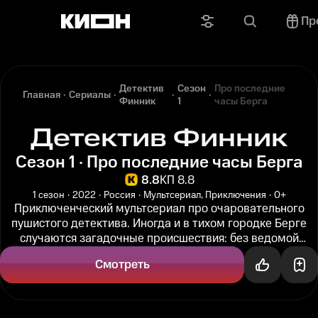
Пр
Детектив
Сезон
Про последние
Главная
Сериалы
Финник
1
часы Берга
Детектив Финник
Сезон 1 · Про последние часы Берга
8.8
КП 8.8
1 сезон
2022
Россия
Мультсериал, Приключения
0+
Приключенческий мультсериал про очаровательного
пушистого детектива. Иногда и в тихом городке Берге
случаются загадочные происшествия: без ведомой
причины у всех жителей...
Смотреть