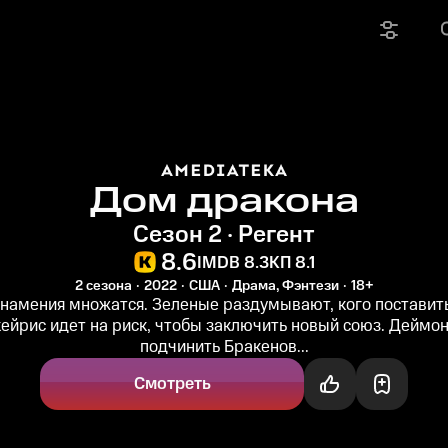
Дом дракона
Сезон 2 · Регент
8.6
IMDB 8.3
КП 8.1
2 сезона
2022
США
Драма, Фэнтези
18+
намения множатся. Зеленые раздумывают, кого поставить
ейрис идет на риск, чтобы заключить новый союз. Деймо
подчинить Бракенов...
Смотреть