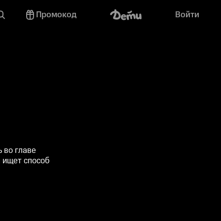
Промокод
Войти
 во главе
н ищет способ