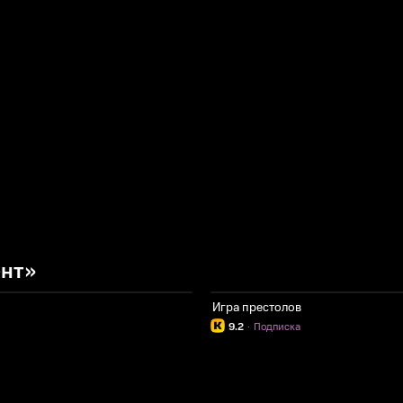
ент»
Игра престолов
9.2
·
Подписка