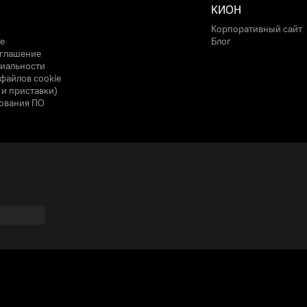
КИОН
Корпоративный сайт
е
Блог
оглашение
иальности
файлов cookie
 и приставки)
ования ПО