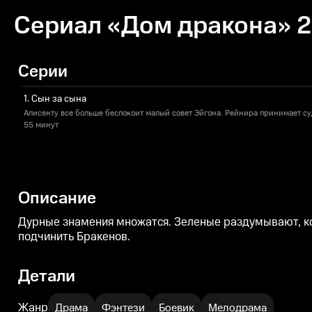
Сериал «Дом дракона» 2
Серии
1. Сын за сына
Алисенту все больше беспокоит малый совет Эйгона. Рейнира принимает с
55 минут
Описание
Дурные знамения множатся. Зеленые раздумывают, ког
подчинить Бракенов.
Детали
Жанр
Драма
Фэнтези
Боевик
Мелодрама