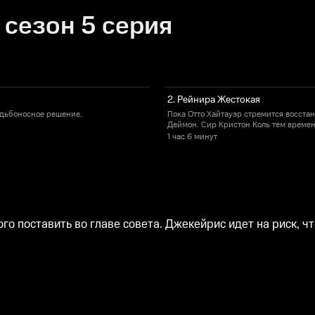
 сезон 5 серия
2. Рейнира Жестокая
удьбоносное решение.
Пока Отто Хайтауэр стремится восстан
Деймон. Сир Кристон Коль тем времен
1 час
6 минут
о поставить во главе совета. Джекейрис идет на риск, ч