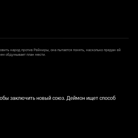
овить народ против Рейниры, она пытается понять, насколько предан ей
П
ем обдумывает план мести.
р
в
1
тобы заключить новый союз. Деймон ищет способ