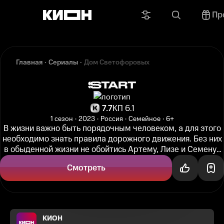
Пр
Главная
Сериалы
Дом Светофоровых
7.7
КП 6.1
1 сезон
2023
Россия
Семейное
6+
В жизни важно быть порядочным человеком, а для этого
необходимо знать правила дорожного движения. Без них
в обыденной жизни не обойтись Артему, Лизе и Семену-
младшему, детям...
Смотреть
КИОН