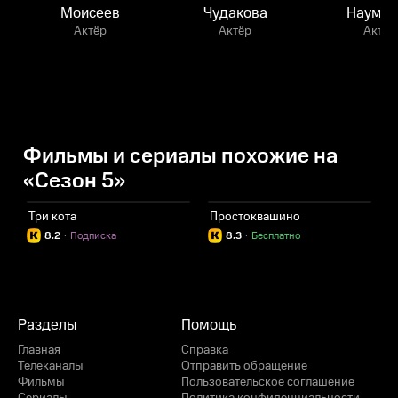
Моисеев
Чудакова
Наумен
Актёр
Актёр
Актёр
Фильмы и сериалы похожие на
«Сезон 5»
Три кота
Простоквашино
Л
8.2
·
Подписка
8.3
·
Бесплатно
Разделы
Помощь
Главная
Справка
Телеканалы
Отправить обращение
Фильмы
Пользовательское соглашение