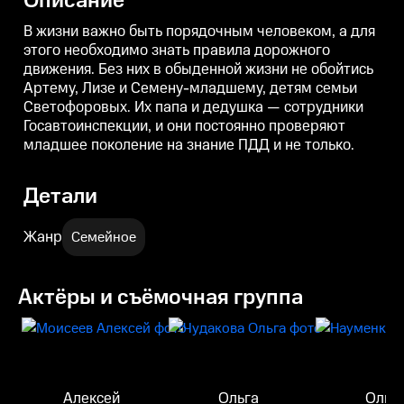
Описание
Госавтоинспекции, и они
Госавтоинспекции, и они
Г
постоянно проверяют младшее
постоянно проверяют младшее
В жизни важно быть порядочным человеком, а для
поколение на знание ПДД и не
поколение на знание ПДД и не
п
этого необходимо знать правила дорожного
только.
только.
т
движения. Без них в обыденной жизни не обойтись
Артему, Лизе и Семену-младшему, детям семьи
Светофоровых. Их папа и дедушка — сотрудники
Госавтоинспекции, и они постоянно проверяют
младшее поколение на знание ПДД и не только.
Детали
Жанр
Семейное
Актёры и съёмочная группа
Алексей
Ольга
Ольг