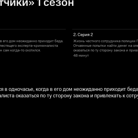
чики» 1 сезон
2. Серия 2
 в его дом неожиданно приходит беда.
Жизнь честного сотрудника полиции П
блестящего эксперта-криминалиста
Отчаянные попытки найти денег на о
он сам когда-то охотился.
оказаться по ту сторону закона и привл
48 минут
я в одночасье, когда в его дом неожиданно приходит бед
та оказаться по ту сторону закона и привлекать к сотруд