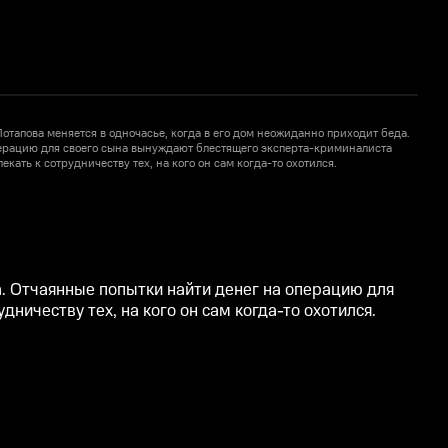
отапова меняется в одночасье, когда в его дом неожиданно приходит беда.
Ж
перацию для своего сына вынуждают блестящего эксперта-криминалиста
екать к сотрудничеству тех, на кого он сам когда-то охотился.
о
а. Отчаянные попытки найти денег на операцию для
ничеству тех, на кого он сам когда-то охотился.