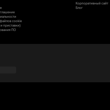
Корпоративный сайт
е
Блог
оглашение
иальности
файлов cookie
 и приставки)
ования ПО