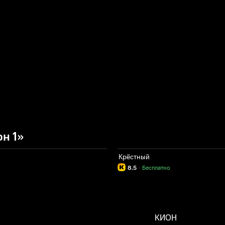
н 1»
Крёстный
8.5
·
Бесплатно
КИОН