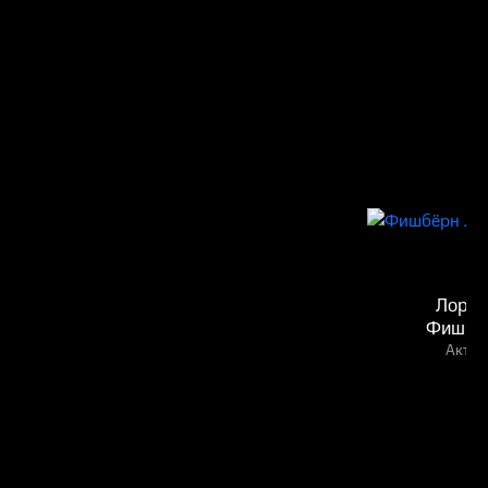
Лорен
Фишбё
Актёр