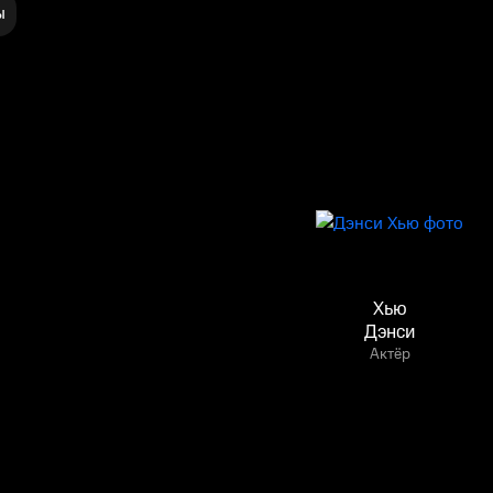
ы
Хью
Дэнси
Актёр