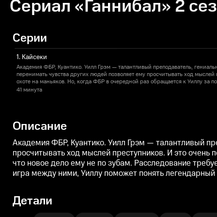
Сериал «Ганнибал» 2 сез
Серии
1. Кайсеки
Академия ФБР, Куантико. Уилл Грэм — талантливый преподаватель, гениаль
перенимать чувства других людей позволяет ему просчитывать ход мыслей п
охоте на маньяков. Но, когда ФБР в очередной раз обращается к Уиллу за п
дело ему не по зубам. Расследование требует погружения в разум не одного
41 минута
маньяк, а кто подражатель и что за странная игра между ними, Уиллу помо
Ганнибал Лектер из Балтимора. Ему по зубам что угодно.
Описание
Академия ФБР, Куантико. Уилл Грэм — талантливый пр
просчитывать ход мыслей преступников. И это очень п
что новое дело ему не по зубам. Расследование требуе
игра между ними, Уиллу поможет понять легендарный 
Детали