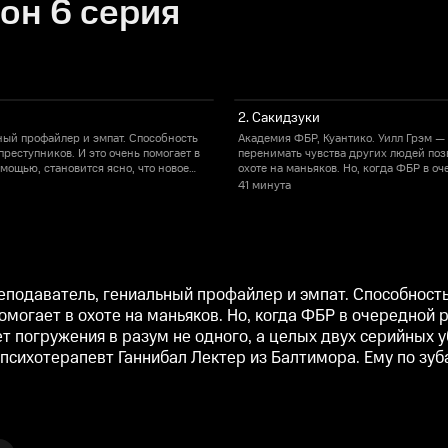
он 6 серия
2. Сакидзуки
ный профайлер и эмпат. Способность
Академия ФБР, Куантико. Уилл Грэм —
реступников. И это очень помогает в
перенимать чувства других людей позв
омощью, становится ясно, что новое
охоте на маньяков. Но, когда ФБР в о
, а целых двух серийных убийц. Кто
дело ему не по зубам. Расследование 
41 минута
жет понять легендарный психотерапевт
маньяк, а кто подражатель и что за с
Ганнибал Лектер из Балтимора. Ему по
еподаватель, гениальный профайлер и эмпат. Способност
омогает в охоте на маньяков. Но, когда ФБР в очередной 
т погружения в разум не одного, а целых двух серийных уб
психотерапевт Ганнибал Лектер из Балтимора. Ему по зуба