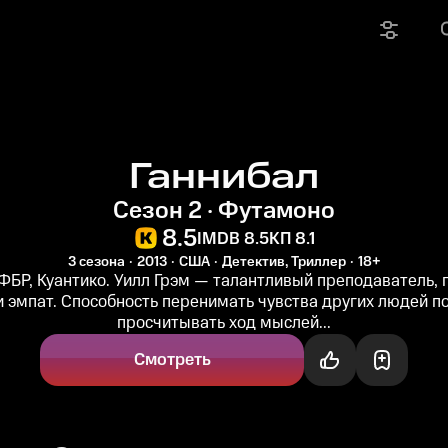
Ганнибал
Сезон 2 · Футамоно
8.5
IMDB 8.5
КП 8.1
3 сезона
2013
США
Детектив, Триллер
18+
ФБР, Куантико. Уилл Грэм — талантливый преподаватель, 
 эмпат. Способность перенимать чувства других людей п
просчитывать ход мыслей...
Смотреть