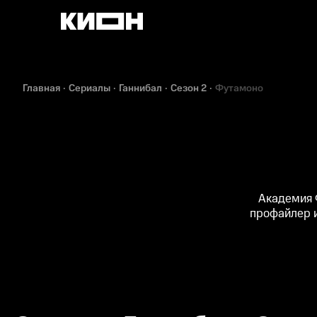
Главная
Сериалы
Ганнибал
Сезон 2
Футамоно
Академия 
профайлер и