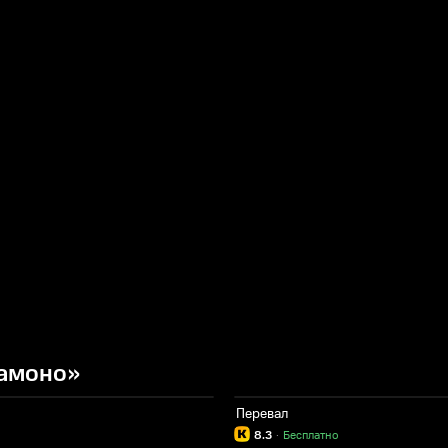
тамоно»
Перевал
8.3
·
Бесплатно