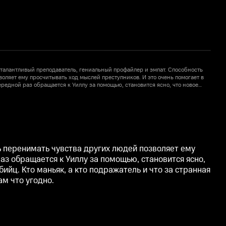
 талантливый преподаватель, гениальный профайлер и эмпат. Способность
А
оляет ему просчитывать ход мыслей преступников. И это очень помогает в
п
чередной раз обращается к Уиллу за помощью, становится ясно, что новое
о
требует погружения в разум не одного, а целых двух серийных убийц. Кто
д
4
транная игра между ними, Уиллу поможет понять легендарный психотерапевт
м
 зубам что угодно.
Г
ь перенимать чувства других людей позволяет ему
раз обращается к Уиллу за помощью, становится ясно,
ийц. Кто маньяк, а кто подражатель и что за странная
м что угодно.