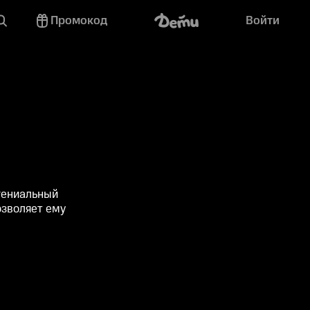
Промокод
Войти
гениальный
озволяет ему