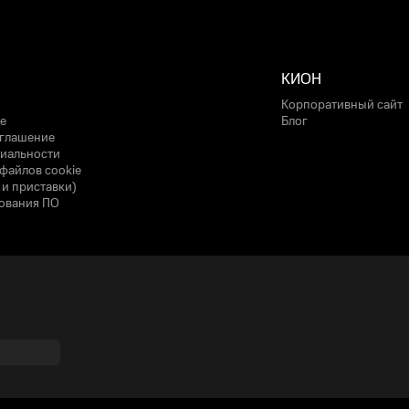
КИОН
Корпоративный сайт
е
Блог
оглашение
иальности
файлов cookie
 и приставки)
ования ПО