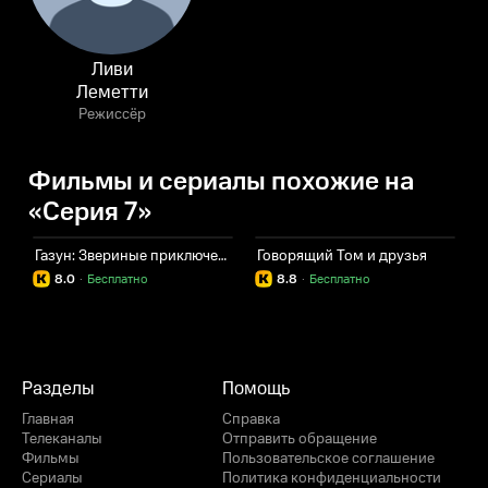
Ливи
Леметти
Режиссёр
Фильмы и сериалы похожие на
«Серия 7»
Газун: Звериные приключения
Говорящий Том и друзья
Т
8.0
·
Бесплатно
8.8
·
Бесплатно
Разделы
Помощь
Главная
Справка
Телеканалы
Отправить обращение
Фильмы
Пользовательское соглашение
Сериалы
Политика конфиденциальности