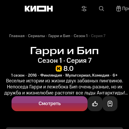
Пр
Главная
Сериалы
Гарри и Бип
Сезон 1
Серия 7
Гарри и Бип
Сезон 1 · Серия 7
8.0
1 сезон
2016
Финляндия
Мультсериал, Комедия
6+
Веселые истории из жизни двух забавных пингвинов.
Непоседа Гарри и лежебока Бип очень разные, но их
дружба и жизнелюбие растопят все льды Антарктиды!
Комедийный мультсериал...
Смотреть