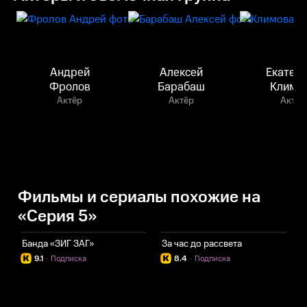
Андрей
Алексей
Екатер
Фролов
Барабаш
Климо
Актёр
Актёр
Актёр
Фильмы и сериалы похожие на
«Серия 5»
Банда «ЗИГ ЗАГ»
За час до рассвета
З
9.1
·
Подписка
8.4
·
Подписка