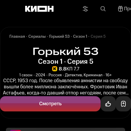
Пр
Главная
Сериалы
Горький 53
Сезон 1
Серия 5
Горький 53
Сезон 1 · Серия 5
8.8
КП 7.7
1 сезон
2024
Россия
Детектив, Криминал
16+
СССР, 1953 год. После объявления амнистии на свободу
вышли более миллиона заключённых. Фронтовик Иван
Астафьев, когда-то давший отпор негодяям, после семи
лет лагерей...
Смотреть