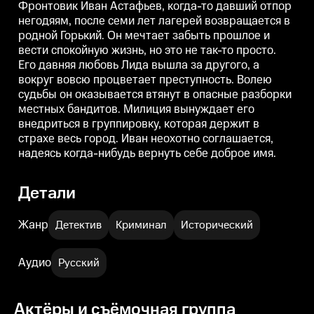
Фронтовик Иван Астафьев, когда-то давший отпор
судьбы он оказывается втянут в
судьбы он оказывается втянут в
с
опасные разборки местных
опасные разборки местных
негодяям, после семи лет лагерей возвращается в
бандитов. Милиция вынуждает
бандитов. Милиция вынуждает
родной Горький. Он мечтает забыть прошлое и
его внедриться в группировку,
его внедриться в группировку,
е
которая держит в страхе весь
которая держит в страхе весь
к
вести спокойную жизнь, но это не так-то просто.
город. Иван неохотно
город. Иван неохотно
г
Его давняя любовь Лида вышла за другого, а
соглашается, надеясь когда-
соглашается, надеясь когда-
с
вокруг вовсю процветает преступность. Волею
нибудь вернуть себе доброе
нибудь вернуть себе доброе
н
имя.
имя.
и
судьбы он оказывается втянут в опасные разборки
местных бандитов. Милиция вынуждает его
внедриться в группировку, которая держит в
страхе весь город. Иван неохотно соглашается,
надеясь когда-нибудь вернуть себе доброе имя.
Детали
Жанр
Детектив
Криминал
Исторический
Аудио
Русский
Актёры и съёмочная группа