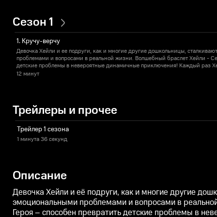
Сезон 1
1. Кручу-верчу
Девочка Хейли и ее подруги, как и многие другие дошкольницы, сталкива
проблемами и вопросами в реальной жизни. Волшебный браслет Хейли - Се
детские проблемы в невероятные динамичные приключения! Каждый раз Хе
верных подружек придется разобраться в разных вопросах и проявить смека
12 минут
завершить приключения и вернуться домой!
Трейлеры и прочее
Трейлер 1 сезона
1 минута
36 секунд
Описание
Девочка Хейли и её подруги, как и многие другие до
эмоциональными проблемами и вопросами в реальной
Героя – способен превратить детские проблемы в н