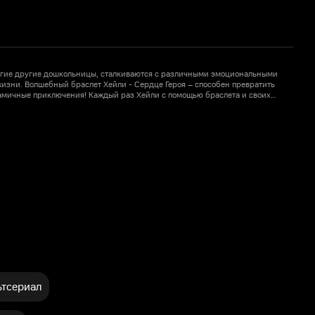
ногие другие дошкольницы, сталкиваются с различными эмоциональными
Д
изни. Волшебный браслет Хейли - Сердце Героя – способен превратить
п
амичные приключения! Каждый раз Хейли с помощью браслета и своих
 в разных вопросах и проявить смекалку и отвагу для того, чтобы
в
1
домой!
тсериал