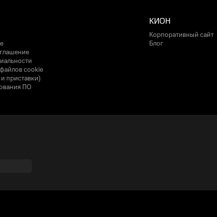
КИОН
Корпоративный сайт
е
Блог
оглашение
иальности
файлов cookie
 и приставки)
ования ПО