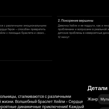
2. Покорение вершины
ются с различными эмоциональными
Девочка Хейли и ее подруги, как и м
рдце Героя – способен превратить
проблемами и вопросами в реальной ж
йли с помощью браслета и своих
детские проблемы в невероятные дин
лку и отвагу для того, чтобы
верных подружек придется разобраться
12 минут
завершить приключения и вернуться 
Детали
школьницы, сталкиваются с различными
Жанр
Муль
 жизни. Волшебный браслет Хейли - Сердце
евероятные динамичные приключения! Каждый