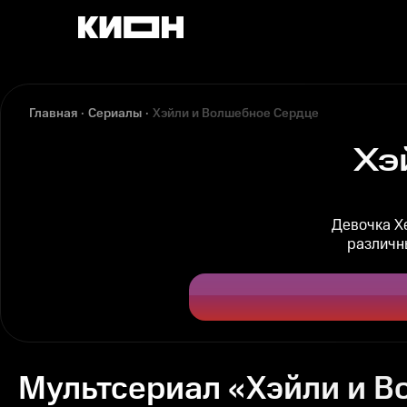
Главная
Сериалы
Хэйли и Волшебное Сердце
Хэ
Девочка Хе
различн
Мультсериал «Хэйли и 