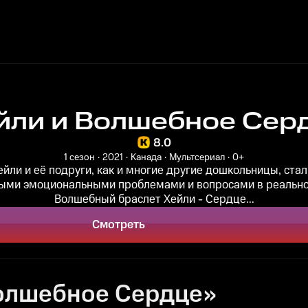
йли и Волшебное Сер
8.0
1 сезон
2021
Канада
Мультсериал
0+
йли и её подруги, как и многие другие дошкольницы, ста
ыми эмоциональными проблемами и вопросами в реально
Волшебный браслет Хейли - Сердце...
Смотреть
Волшебное Сердце»