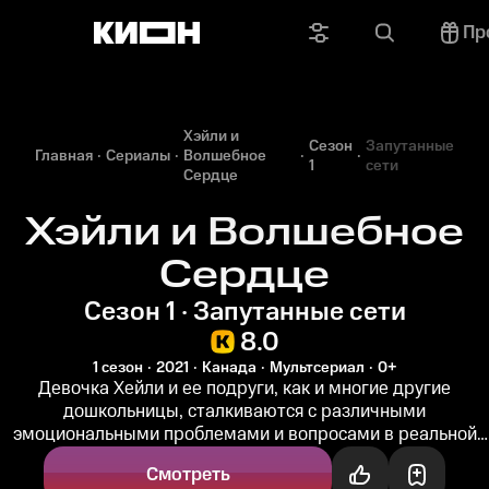
Пр
Хэйли и
Сезон
Запутанные
Главная
Сериалы
Волшебное
1
сети
Сердце
Хэйли и Волшебное
Сердце
Сезон 1 · Запутанные сети
8.0
1 сезон
2021
Канада
Мультсериал
0+
Девочка Хейли и ее подруги, как и многие другие
дошкольницы, сталкиваются с различными
эмоциональными проблемами и вопросами в реальной
жизни. Волшебный браслет Хейли - Сердце...
Смотреть