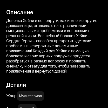
Волшебный браслет Хейли -
Волшебный браслет Хейли -
Сердце Героя – способен
Сердце Героя – способен
С
превратить детские проблемы в
превратить детские проблемы в
п
Описание
невероятные динамичные
невероятные динамичные
приключения! Каждый раз
приключения! Каждый раз
Хейли с помощью браслета и
Хейли с помощью браслета и
Девочка Хейли и ее подруги, как и многие другие
своих верных подружек
своих верных подружек
дошкольницы, сталкиваются с различными
придется разобраться в разных
придется разобраться в разных
п
эмоциональными проблемами и вопросами в
вопросах и проявить смекалку и
вопросах и проявить смекалку и
в
отвагу для того, чтобы
отвагу для того, чтобы
о
реальной жизни. Волшебный браслет Хейли -
завершить приключения и
завершить приключения и
Сердце Героя – способен превратить детские
вернуться домой!
вернуться домой!
в
проблемы в невероятные динамичные
приключения! Каждый раз Хейли с помощью
браслета и своих верных подружек придется
разобраться в разных вопросах и проявить
смекалку и отвагу для того, чтобы завершить
приключения и вернуться домой!
Детали
Жанр
Мультсериал