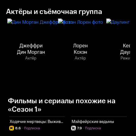
Актёры и съёмочная группа
Джеффри
Лорен
Кеви
Дин Морган
Кохэн
Даули
Актёр
Актёр
Режисс
Фильмы и сериалы похожие на
«Сезон 1»
Ходячие мертвецы: Выжившие
Мэйфейрские ведьмы
З
8.6
·
Подписка
7.9
·
Подписка