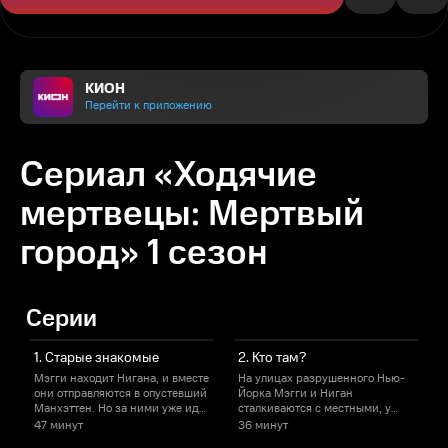
КИОН
Перейти к приложению
Сериал «Ходячие
мертвецы: Мертвый
город» 1 сезон
Серии
1. Старые знакомые
2. Кто там?
Мэгги находит Нигана, и вместе
На улицах разрушенного Нью-
они отправляются в опустевший
Йорка Мэгги и Ниган
ж
Манхэттен. Но за ними уже идет
сталкиваются с местными, у
о
маршал Армстронг. Тем
которых свои законы.
к
47 минут
36 минут
4
временем молчаливая девочка
Армстронг вспоминает