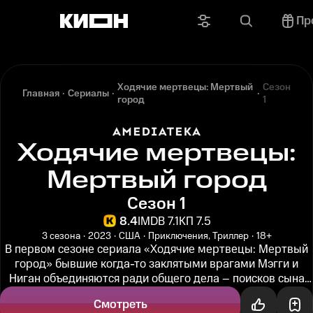
Пр
Ходячие мертвецы: Мертвый
Сезон
Главная
Сериалы
город
1
Ходячие мертвецы:
Мертвый город
Сезон 1
8.4
IMDB 7.1
КП 7.5
3 сезона
2023
США
Приключения, Триллер
18+
В первом сезоне сериала «Ходячие мертвецы: Мертвый
город» бывшие когда-то заклятыми врагами Мэгги и
Ниган объединяются ради общего дела – поисков сына
девушки, которого...
Смотреть