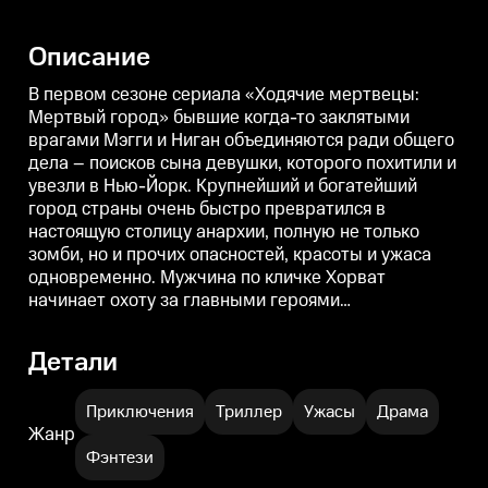
по имени Джинни оказывается
неприятное прошлое, а Джинни
р
втянута в чужую охоту.
пытается выжить в мире, где
перемены приходят очень
п
Описание
внезапно.
В первом сезоне сериала «Ходячие мертвецы:
Мертвый город» бывшие когда-то заклятыми
врагами Мэгги и Ниган объединяются ради общего
дела – поисков сына девушки, которого похитили и
увезли в Нью-Йорк. Крупнейший и богатейший
город страны очень быстро превратился в
настоящую столицу анархии, полную не только
зомби, но и прочих опасностей, красоты и ужаса
одновременно. Мужчина по кличке Хорват
начинает охоту за главными героями…
Детали
Приключения
Триллер
Ужасы
Драма
Жанр
Фэнтези