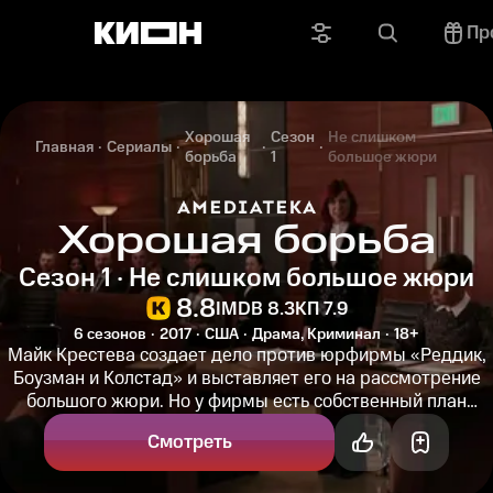
Пр
Хорошая
Сезон
Не слишком
Главная
Сериалы
борьба
1
большое жюри
Хорошая борьба
Сезон 1 · Не слишком большое жюри
8.8
IMDB 8.3
КП 7.9
6 сезонов
2017
США
Драма, Криминал
18+
Майк Крестева создает дело против юрфирмы «Реддик,
Боузман и Колстад» и выставляет его на рассмотрение
большого жюри. Но у фирмы есть собственный план
помешать усилиям...
Смотреть