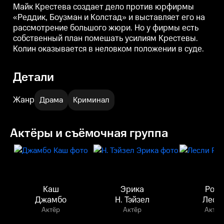
дело.
Майк Крестева создает дело против юрфирмы
«Реддик, Боузман и Колстад» и выставляет его на
рассмотрение большого жюри. Но у фирмы есть
собственный план помешать усилиям Крестевы.
Колин оказывается в неловком положении в суде.
Детали
Жанр
Драма
Криминал
Актёры и съёмочная группа
Каш
Эрика
Роуз
Джамбо
Н. Тэйзел
Лесл
Актёр
Актёр
Актёр