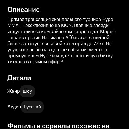
Наримана Аббасова в эпичной
Наримана Аббасова в эпичной
битве за титул в весовой
битве за титул в весовой
б
Описание
категории до 77 кг. Не упусти
категории до 77 кг. Не упусти
к
шанс быть в центре событий
шанс быть в центре событий
ш
вместе с промоушеном Hype и
вместе с промоушеном Hype и
Прямая трансляция скандального турнира Hype
увидеть настоящую битву
увидеть настоящую битву
MMA — эксклюзивно на KION. Главные звёзды
титанов в прямом эфире!
титанов в прямом эфире!
т
индустрии в самом хайповом карде года: Мариф
Пираев против Наримана Аббасова в эпичной
битве за титул в весовой категории до 77 кг. Не
упусти шанс быть в центре событий вместе с
промоушеном Hype и увидеть настоящую битву
титанов в прямом эфире!
Детали
Жанр
Шоу
Аудио
Русский
Фильмы и сериалы похожие на