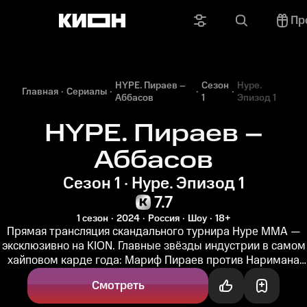
Пр
HYPE. Пираев –
Сезон
Hype.
Главная
Сериалы
Аббасов
1
Эпизод 1
HYPE. Пираев –
Аббасов
Сезон 1 · Hype. Эпизод 1
7.7
1 сезон
2024
Россия
Шоу
18+
Прямая трансляция скандального турнира Hype MMA —
эксклюзивно на KION. Главные звёзды индустрии в самом
хайповом карде года: Мариф Пираев против Наримана
Аббасова в эпичной...
Смотреть