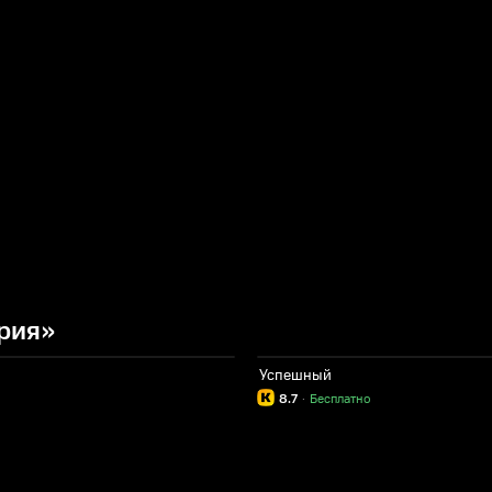
рия»
Успешный
8.7
·
Бесплатно