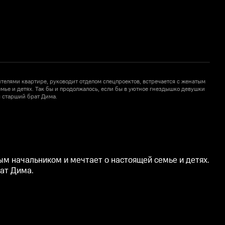
ителями квартире, руководит отделом спецпроектов, встречается с женатым
В
мье и детях. Так бы и продолжалось, если бы в уютное гнездышко девушки
н
 старший брат Дима.
ым начальником и мечтает о настоящей семье и детях.
ат Дима.