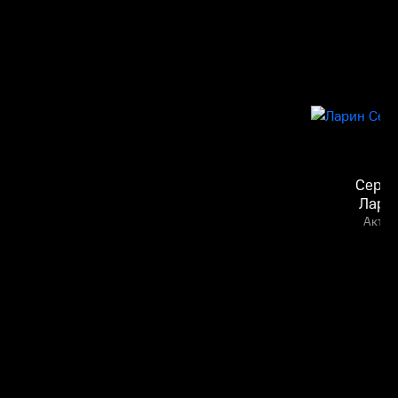
Серге
Лари
Актёр