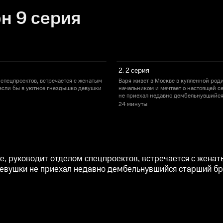
н 9 серия
2. 2 серия
 спецпроектов, встречается с женатым
Варя живет в Москве в купленной род
 если бы в уютное гнездышко девушки
начальником и мечтает о настоящей се
не приехал недавно дембельнувшийся
24 минуты
е, руководит отделом спецпроектов, встречается с женат
 девушки не приехал недавно дембельнувшийся старший бр