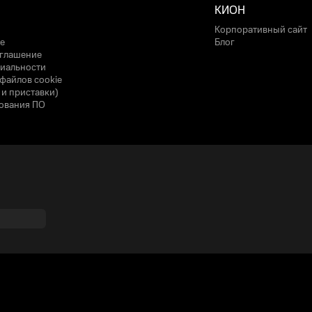
КИОН
Корпоративный сайт
е
Блог
оглашение
иальности
файлов cookie
 и приставки)
ования ПО