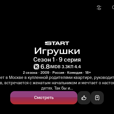
Игрушки
Сезон 1 · 9 серия
6.8
IMDB 3.3
КП 4.4
2 сезона
2009
Россия
Комедия
18+
ет в Москве в купленной родителями квартире, руководи
в, встречается с женатым начальником и мечтает о насто
детях. Так бы и...
Смотреть