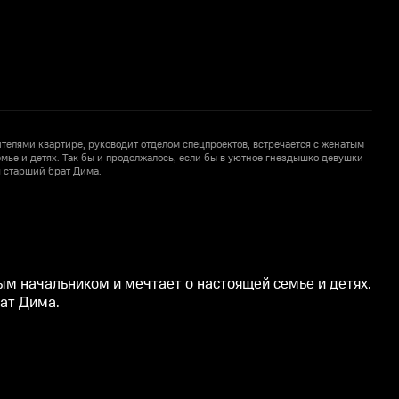
ителями квартире, руководит отделом спецпроектов, встречается с женатым
В
мье и детях. Так бы и продолжалось, если бы в уютное гнездышко девушки
н
 старший брат Дима.
ым начальником и мечтает о настоящей семье и детях.
ат Дима.