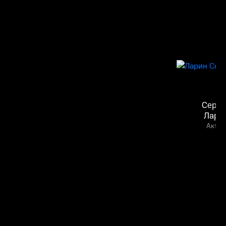
Серге
Лари
Актёр