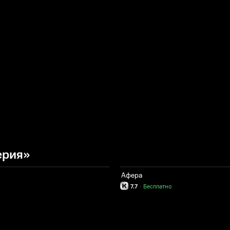
ерия»
Афера
7.7
·
Бесплатно