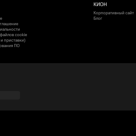
КИОН
Корпоративный сайт
е
Блог
оглашение
иальности
файлов cookie
 и приставки)
ования ПО