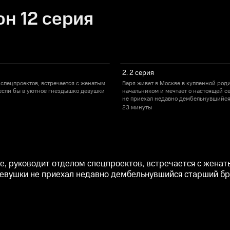
н 12 серия
2. 2 серия
 спецпроектов, встречается с женатым
Варя живет в Москве в купленной род
 если бы в уютное гнездышко девушки
начальником и мечтает о настоящей се
не приехал недавно дембельнувшийся
23 минуты
е, руководит отделом спецпроектов, встречается с женат
 девушки не приехал недавно дембельнувшийся старший бр