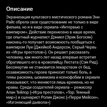
настоящем Арман
процессе интервью
"
категорически против того,
затрагиваются болезненные
в
Описание
чтобы Луи продолжал давать
для Дэниела темы.
о
интервью.
п
п
Экранизация культового мистического романа Энн
Райс обрела свое существование не только в виде
фильма, но и в виде сериала «Интервью с
вампиром». Действие перенесено в наше время,
где опытный журналист Дэниел (Эрик Богосян)
наконец-то получает возможность пообщаться с
вампиром Луи (Джейкоб Андерсон, Серый Червь
из «Игры престолов»). Он решает рассказать
человеку, как много лет назад впервые встретил
обратившего его в кровопийцу Лестата (Сэм Рид).
Бессмертие не становится лекарством от бед,
созависимость героев приносит только боль, а
темы расизма, шовинизма и ксенофобии в сериале
показывают, что меняются лишь времена, но не
нравы. Среди создателей сериала – режиссер
Алан Тейлор («Игра престолов», «Тор: Темный
мир») и сценарист Ролин Джонс («Перри Мейсон»,
«Изгоняющий дьявола»)