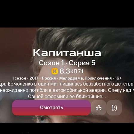
Капитанша
Сезон 1 · Серия 5
8.3
КП 7.1
1 сезон
2017
Россия
Мелодрама, Приключения
16+
ра Ермоленко в один миг лишилась беззаботного детства,
неожиданно погибли в автомобильной аварии. Опеку над
Сашей оформили её ближайшие...
Смотреть