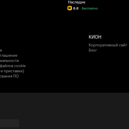
Наследие
8.8
·
Бесплатно
КИОН
Корпоративный сайт
е
Блог
оглашение
иальности
файлов cookie
 и приставки)
ования ПО