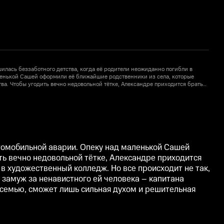
илась беззаботного детства, когда её родители неожиданно погибли в
А
ленькой Сашей оформили её ближайшие родственники из села, которые
ства. Чтобы угодить вечно недовольной тётке, Александре приходится брать
х
йству. Саша мечтает вырваться из дома своих опекунов и поступить в
н
ходит не так, как она надеялась. Чтобы избежать позора и обеспечить
х
приходится выйти замуж за ненавистного ей человека – капитана корабля
б
вынужденный брак, полный неприязни и отчуждения в счастливую семью,
ьная женщина. И Александре придётся стать такой…
с
втомобильной аварии. Опеку над маленькой Сашей
ть вечно недовольной тётке, Александре приходится
 в художественный колледж. Но все происходит не так,
 замуж за ненавистного ей человека – капитана
 семью, сможет лишь сильная духом и решительная