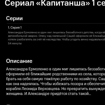
Сериал «Капитанша» 1 се
Серии
1. Серия 1
Александра Ермоленко в один миг лишилась беззаботного детства, когда е
автомобильной аварии. Опеку над маленькой Сашей оформили её ближайши
хотели разбогатеть за счёт её наследства. Чтобы угодить вечно недовольно
на себя самую тяжёлую работу по хозяйству. Саша мечтает вырваться из дом
54 минуты
художественный колледж. Но все происходит не так, как она надеялась. Чт
будущее своему ребёнку, Александре приходится выйти замуж за ненавистн
Леонида Верховцева. Но превратить вынужденный брак, полный неприязни
сможет лишь сильная духом и решительная женщина. И Александре придётс
Описание
Александра Ермоленко в один миг лишилась беззаботн
оформили её ближайшие родственники из села, которые
брать на себя самую тяжёлую работу по хозяйству. Са
как она надеялась. Чтобы избежать позора и обеспечи
корабля Леонида Верховцева. Но превратить вынужде
женщина. И Александре придётся стать такой…