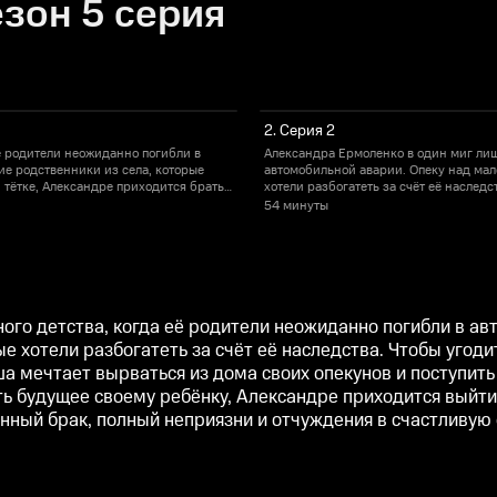
зон 5 серия
2. Серия 2
ё родители неожиданно погибли в
Александра Ермоленко в один миг лиш
е родственники из села, которые
автомобильной аварии. Опеку над ма
й тётке, Александре приходится брать
хотели разбогатеть за счёт её наслед
а своих опекунов и поступить в
на себя самую тяжёлую работу по хозя
54 минуты
обы избежать позора и обеспечить
художественный колледж. Но все проис
ого ей человека – капитана корабля
будущее своему ребёнку, Александре 
 и отчуждения в счастливую семью,
Леонида Верховцева. Но превратить 
я стать такой…
сможет лишь сильная духом и решител
ого детства, когда её родители неожиданно погибли в а
 хотели разбогатеть за счёт её наследства. Чтобы угоди
ша мечтает вырваться из дома своих опекунов и поступить
ть будущее своему ребёнку, Александре приходится выйти
нный брак, полный неприязни и отчуждения в счастливую