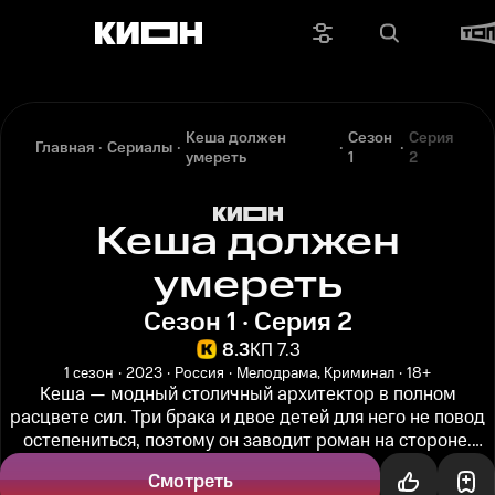
Кеша должен
Сезон
Серия
Главная
Сериалы
умереть
1
2
Кеша должен
умереть
Сезон 1 · Серия 2
8.3
КП 7.3
1 сезон
2023
Россия
Мелодрама, Криминал
18+
Кеша — модный столичный архитектор в полном
расцвете сил. Три брака и двое детей для него не повод
остепениться, поэтому он заводит роман на стороне.
Варя, нынешняя супруга...
Смотреть