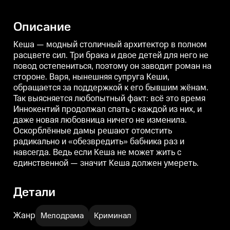
стороне. Варя, нынешняя
стороне. Варя, нынешняя
с
супруга Кеши, обращается за
супруга Кеши, обращается за
с
поддержкой к его бывшим
поддержкой к его бывшим
Описание
жёнам. Так выясняется
жёнам. Так выясняется
ж
любопытный факт: всё это
любопытный факт: всё это
л
время Иннокентий продолжал
время Иннокентий продолжал
Кеша — модный столичный архитектор в полном
спать с каждой из них, и даже
спать с каждой из них, и даже
с
расцвете сил. Три брака и двое детей для него не
новая любовница ничего не
новая любовница ничего не
повод остепениться, поэтому он заводит роман на
изменила. Оскорблённые дамы
изменила. Оскорблённые дамы
решают отомстить радикально и
решают отомстить радикально и
стороне. Варя, нынешняя супруга Кеши,
«обезвредить» бабника раз и
«обезвредить» бабника раз и
«
обращается за поддержкой к его бывшим жёнам.
навсегда. Ведь если Кеша не
навсегда. Ведь если Кеша не
н
может жить с единственной —
может жить с единственной —
Так выясняется любопытный факт: всё это время
значит Кеша должен умереть.
значит Кеша должен умереть.
з
Иннокентий продолжал спать с каждой из них, и
даже новая любовница ничего не изменила.
Оскорблённые дамы решают отомстить
радикально и «обезвредить» бабника раз и
навсегда. Ведь если Кеша не может жить с
единственной — значит Кеша должен умереть.
Детали
Жанр
Мелодрама
Криминал