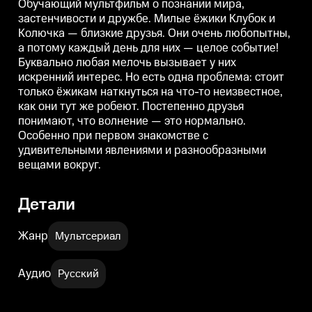
Обучающий мультфильм о познании мира,
неизвестное, как они тут же
неизвестное, как они тут же
н
застенчивости и дружбе. Милые ёжики Клубок и
робеют. Постепенно друзья
робеют. Постепенно друзья
р
Колючка — близкие друзья. Они очень любопытны,
понимают, что волнение — это
понимают, что волнение — это
п
нормально. Особенно при
нормально. Особенно при
а потому каждый день для них — целое событие!
первом знакомстве с
первом знакомстве с
п
Буквально любая мелочь вызывает у них
удивительными явлениями и
удивительными явлениями и
разнообразными вещами
разнообразными вещами
искренний интерес. Но есть одна проблема: стоит
вокруг.
вокруг.
в
только ёжикам наткнуться на что-то неизвестное,
как они тут же робеют. Постепенно друзья
понимают, что волнение — это нормально.
Особенно при первом знакомстве с
удивительными явлениями и разнообразными
вещами вокруг.
Детали
Жанр
Мультсериал
Аудио
Русский