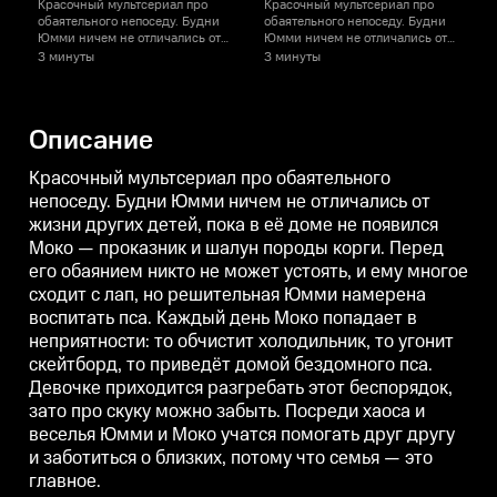
Красочный мультсериал про
Красочный мультсериал про
обаятельного непоседу. Будни
обаятельного непоседу. Будни
о
Юмми ничем не отличались от
Юмми ничем не отличались от
жизни других детей, пока в её
жизни других детей, пока в её
ж
3 минуты
3 минуты
доме не появился Моко —
доме не появился Моко —
проказник и шалун породы
проказник и шалун породы
корги. Перед его обаянием
корги. Перед его обаянием
к
никто не может устоять, и ему
никто не может устоять, и ему
н
Описание
многое сходит с лап, но
многое сходит с лап, но
м
решительная Юмми намерена
решительная Юмми намерена
воспитать пса. Каждый день
воспитать пса. Каждый день
в
Красочный мультсериал про обаятельного
Моко попадает в неприятности:
Моко попадает в неприятности:
М
непоседу. Будни Юмми ничем не отличались от
то обчистит холодильник, то
то обчистит холодильник, то
т
жизни других детей, пока в её доме не появился
угонит скейтборд, то приведёт
угонит скейтборд, то приведёт
у
домой бездомного пса. Девочке
домой бездомного пса. Девочке
д
Моко — проказник и шалун породы корги. Перед
приходится разгребать этот
приходится разгребать этот
п
его обаянием никто не может устоять, и ему многое
беспорядок, зато про скуку
беспорядок, зато про скуку
б
можно забыть. Посреди хаоса и
можно забыть. Посреди хаоса и
м
сходит с лап, но решительная Юмми намерена
веселья Юмми и Моко учатся
веселья Юмми и Моко учатся
воспитать пса. Каждый день Моко попадает в
помогать друг другу и
помогать друг другу и
п
неприятности: то обчистит холодильник, то угонит
заботиться о близких, потому
заботиться о близких, потому
з
что семья — это главное.
что семья — это главное.
ч
скейтборд, то приведёт домой бездомного пса.
Девочке приходится разгребать этот беспорядок,
зато про скуку можно забыть. Посреди хаоса и
веселья Юмми и Моко учатся помогать друг другу
и заботиться о близких, потому что семья — это
главное.