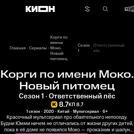
Корги по
имени
Сезон
Ответственный
Главная
Сериалы
Моко.
1
пёс
Новый
питомец
Корги по имени Моко.
Новый питомец
Сезон 1 · Ответственный пёс
8.7
КП 8.7
1 сезон
2020
Китай
Мультсериал
6+
Красочный мультсериал про обаятельного непоседу.
Будни Юмми ничем не отличались от жизни других детей,
пока в её доме не появился Моко — проказник и шалун