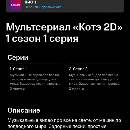
КИОН
Перейти к приложению
Мультсериал «Котэ 2D»
1 сезон 1 серия
Серии
1. Серия 1
2. Серия 2
Музыкальные видео про все на
Музыкальные видео про все на
свете: от машин до подводного
свете: от машин до подводного
с
мира. Задорные песни, простые
мира. Задорные песни, простые
м
рифмы и яркая графика
рифмы и яркая графика
3 минуты
2 минуты
Описание
Музыкальные видео про все на свете: от машин до
подводного мира. Задорные песни, простые