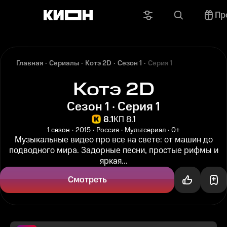
Пр
Главная
Сериалы
Котэ 2D
Сезон 1
Серия 1
Котэ 2D
Сезон 1 · Серия 1
8.1
КП 8.1
1 сезон
2015
Россия
Мультсериал
0+
Музыкальные видео про все на свете: от машин до
подводного мира. Задорные песни, простые рифмы и
яркая...
Смотреть