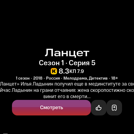
Ланцет
Сезон 1 · Серия 5
8.3
КП 7.9
1 сезон
2018
Россия
Мелодрама, Детектив
18+
Ланцет» Илья Ладынин получил еще в мединституте за св
ейчас Ладынин на грани отчаяния: жена скоропостижно ско
винит его в смерти...
Смотреть