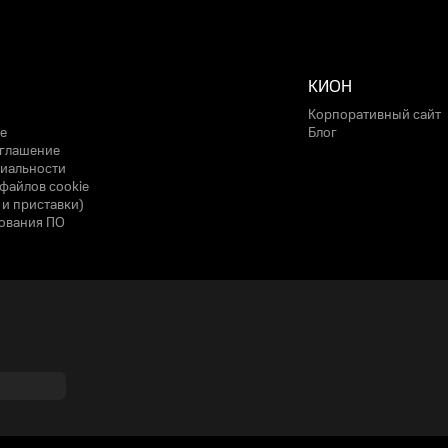
КИОН
Корпоративный сайт
е
Блог
оглашение
иальности
файлов cookie
 и приставки)
ования ПО