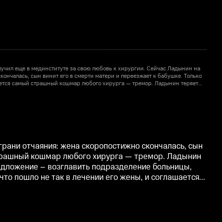
учил еще в мединституте за свою любовь к хирургии. Сейчас Ладынин на
кончалась, сын винит его в смерти матери и переезжает к бабушке. Только
г
ается самый страшный кошмар любого хирурга — тремор. Ладынин теряет
р
ать. Он уже готов уйти из медицины, но получает неожиданное
п
5
ение больницы, занимающееся внутренними расследованиями. Илья
разобраться в том, что пошло не так в лечении его жены, и соглашается...
р
рани отчаяния: жена скоропостижно скончалась, сын
 страшный кошмар любого хирурга — тремор. Ладынин
редложение – возглавить подразделение больницы,
о пошло не так в лечении его жены, и соглашается...