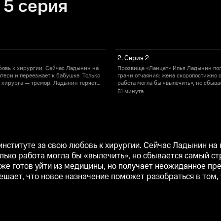
 5 серия
2. Серия 2
бовь к хирургии. Сейчас Ладынин на
Прозвище «Ланцет» Илья Ладынин пол
атери и переезжает к бабушке. Только
грани отчаяния: жена скоропостижно с
 хирурга — тремор. Ладынин теряет
работа могла бы «вылечить», но сбыв
 но получает неожиданное
пациента и больше не может опериров
51 минута
енними расследованиями. Илья
предложение – возглавить подраздел
 лечении его жены, и соглашается...
решает, что новое назначение поможет 
ституте за свою любовь к хирургии. Сейчас Ладынин на г
Только работа могла бы «вылечить», но сбывается самый
уже готов уйти из медицины, но получает неожиданное п
ет, что новое назначение поможет разобраться в том, чт