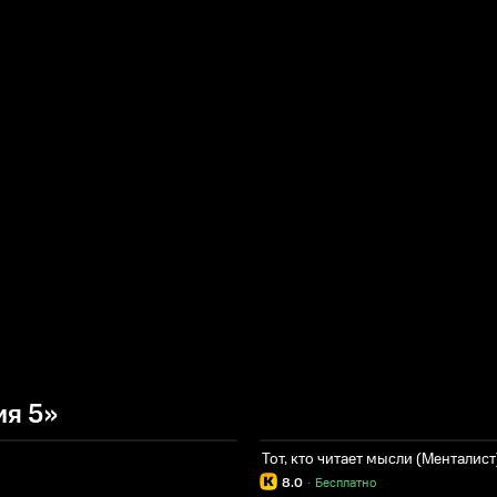
ия 5»
Тот, кто читает мысли (Менталист
8.0
·
Бесплатно