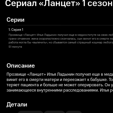
Сериал «Ланцет» 1 сезон
Серии
1. Серия 1
Прозвище «Ланцет» Илья Ладынин получил еще в мединституте за свою лю
грани отчаяния: жена скоропостижно скончалась, сын винит его в смерти м
работа могла бы «вылечить», но сбывается самый страшный кошмар любого
пациента и больше не может оперировать. Он уже готов уйти из медицины,
51 минута
предложение – возглавить подразделение больницы, занимающееся внутр
решает, что новое назначение поможет разобраться в том, что пошло не так в
Описание
Прозвище «Ланцет» Илья Ладынин получил еще в медин
винит его в смерти матери и переезжает к бабушке. 
теряет пациента и больше не может оперировать. Он 
занимающееся внутренними расследованиями. Илья реша
Детали