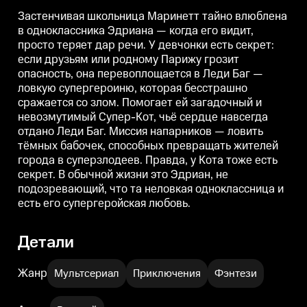
супергероиню, которая
супергероиню, которая
с
бесстрашно сражается со злом.
бесстрашно сражается со злом.
б
Застенчивая школьница Маринетт тайно влюблена
Помогает ей загадочный и
Помогает ей загадочный и
П
в одноклассника Эдриана — когда его видит,
невозмутимый Супер-Кот, чьё
невозмутимый Супер-Кот, чьё
н
просто теряет дар речи. У девчонки есть секрет:
сердце навсегда отдано Леди
сердце навсегда отдано Леди
с
Баг. Миссия напарников —
Баг. Миссия напарников —
если друзьям или родному Парижу грозит
ловить тёмных бабочек,
ловить тёмных бабочек,
л
опасность, она перевоплощается в Леди Баг —
способных превращать жителей
способных превращать жителей
города в суперзлодеев. Правда,
города в суперзлодеев. Правда,
г
ловкую супергероиню, которая бесстрашно
у Кота тоже есть секрет. В
у Кота тоже есть секрет. В
у
сражается со злом. Помогает ей загадочный и
обычной жизни это Эдриан, не
обычной жизни это Эдриан, не
о
невозмутимый Супер-Кот, чьё сердце навсегда
подозревающий, что та
подозревающий, что та
п
неловкая одноклассница и есть
неловкая одноклассница и есть
н
отдано Леди Баг. Миссия напарников — ловить
его супергеройская любовь.
его супергеройская любовь.
е
тёмных бабочек, способных превращать жителей
города в суперзлодеев. Правда, у Кота тоже есть
секрет. В обычной жизни это Эдриан, не
подозревающий, что та неловкая одноклассница и
есть его супергеройская любовь.
Детали
Жанр
Мультсериал
Приключения
Фэнтези