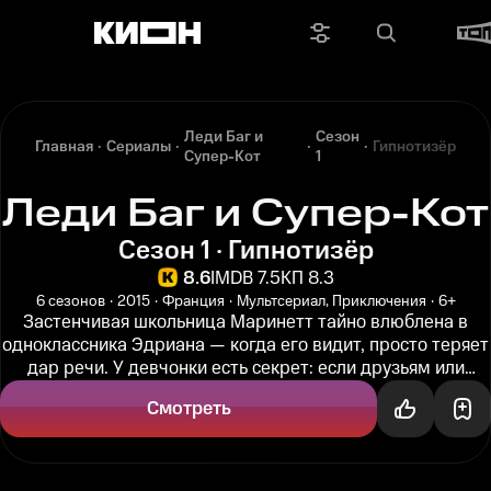
Леди Баг и
Сезон
Главная
Сериалы
Гипнотизёр
Супер-Кот
1
Леди Баг и Супер-Кот
Сезон 1 · Гипнотизёр
8.6
IMDB 7.5
КП 8.3
6 сезонов
2015
Франция
Мультсериал, Приключения
6+
Застенчивая школьница Маринетт тайно влюблена в
одноклассника Эдриана — когда его видит, просто теряет
дар речи. У девчонки есть секрет: если друзьям или
родному Парижу грозит...
Смотреть