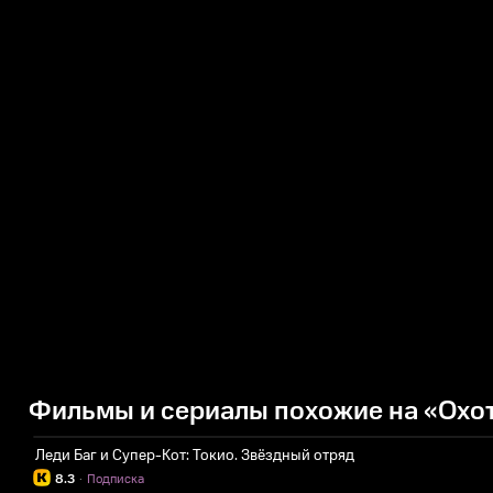
Фильмы и сериалы похожие на «Охот
Леди Баг и Супер-Кот: Токио. Звёздный отряд
8.3
·
Подписка