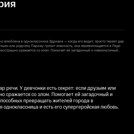
рия
о влюблена в одноклассника Эдриана — когда его видит, просто теряет дар
З
рузьям или родному Парижу грозит опасность, она перевоплощается в Леди
р
бесстрашно сражается со злом. Помогает ей загадочный и невозмутимый
Б
но Леди Баг. Миссия напарников — ловить тёмных бабочек, способных
С
2
деев. Правда, у Кота тоже есть секрет. В обычной жизни это Эдриан, не
п
лассница и есть его супергеройская любовь.
п
р речи. У девчонки есть секрет: если друзьям или
о сражается со злом. Помогает ей загадочный и
 способных превращать жителей города в
я одноклассница и есть его супергеройская любовь.