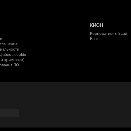
КИОН
Корпоративный сайт
е
Блог
оглашение
иальности
файлов cookie
 и приставки)
ования ПО