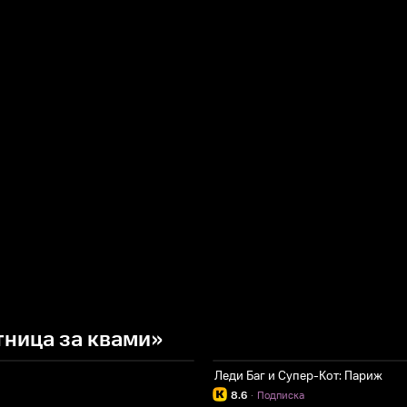
ница за квами»
Леди Баг и Супер-Кот: Париж
8.6
·
Подписка