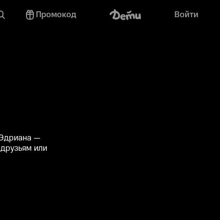
Промокод
Войти
 Эдриана —
и друзьям или