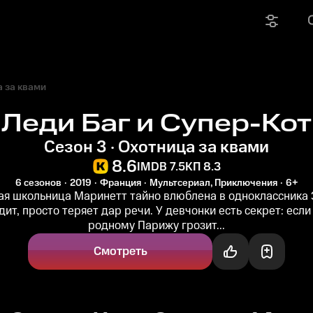
 за квами
Леди Баг и Супер-Кот
Сезон 3 · Охотница за квами
8.6
IMDB 7.5
КП 8.3
6 сезонов
2019
Франция
Мультсериал, Приключения
6+
ая школьница Маринетт тайно влюблена в одноклассника
дит, просто теряет дар речи. У девчонки есть секрет: есл
родному Парижу грозит...
Смотреть