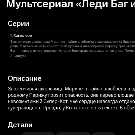
Мультсериал «Леди Баг и
Серии
1. Хамелеон
Застенчивая школьница Маринетт тайно влюблена в одноклассника Эдриана 
речи. У девчонки есть секрет: если друзьям или родному Парижу грозит оп
Баг — ловкую супергероиню, которая бесстрашно сражается со злом. Помо
Супер-Кот, чьё сердце навсегда отдано Леди Баг. Миссия напарников — ло
21 минута
превращать жителей города в суперзлодеев. Правда, у Кота тоже есть секре
подозревающий, что та неловкая одноклассница и есть его супергеройская 
Описание
Застенчивая школьница Маринетт тайно влюблена в одн
родному Парижу грозит опасность, она перевоплощает
невозмутимый Супер-Кот, чьё сердце навсегда отдано
суперзлодеев. Правда, у Кота тоже есть секрет. В об
Детали