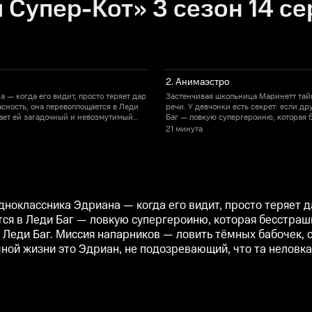
 Супер-Кот» 3 сезон 14 се
2. Анимаэстро
— когда его видит, просто теряет дар
Застенчивая школьница Маринетт тайн
асность, она перевоплощается в Леди
речи. У девчонки есть секрет: если д
гает ей загадочный и невозмутимый
Баг — ловкую супергероиню, которая 
вить тёмных бабочек, способных
Супер-Кот, чьё сердце навсегда отда
21 минута
т. В обычной жизни это Эдриан, не
превращать жителей города в суперзло
любовь.
подозревающий, что та неловкая однок
оклассника Эдриана — когда его видит, просто теряет да
ся в Леди Баг — ловкую супергероиню, которая бесстрашн
 Леди Баг. Миссия напарников — ловить тёмных бабочек,
ычной жизни это Эдриан, не подозревающий, что та неловка