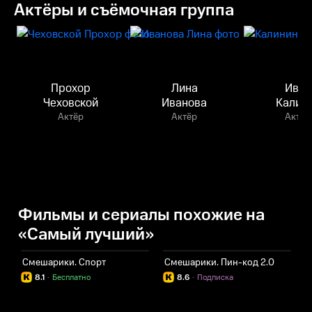
Актёры и съёмочная группа
Прохор
Лина
Иван
Чеховской
Иванова
Калин
Актёр
Актёр
Актёр
Фильмы и сериалы похожие на
«Самый лучший»
Смешарики. Спорт
Смешарики. Пин-код 2.0
С
8.1
·
Бесплатно
8.6
·
Подписка