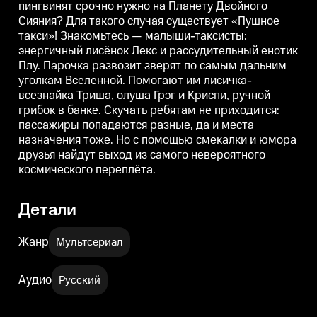
пингвинят срочно нужно на Планету Двойного
лисичка-всезнайка Триша,
лисичка-всезнайка Триша,
олуша Грэг и Криспи, ручной
олуша Грэг и Криспи, ручной
о
Сияния? Для такого случая существует «Пушное
грибок в банке. Скучать
грибок в банке. Скучать
г
такси»! Знакомьтесь — малыши-таксисты:
ребятам не приходится:
ребятам не приходится:
р
пассажиры попадаются разные,
пассажиры попадаются разные,
энергичный лисёнок Лекс и рассудительный енотик
да и места назначения тоже. Но
да и места назначения тоже. Но
д
Плу. Парочка развозит зверят по самым дальним
с помощью смекалки и юмора
с помощью смекалки и юмора
уголкам Вселенной. Помогают им лисичка-
друзья найдут выход из самого
друзья найдут выход из самого
д
невероятного космического
невероятного космического
н
всезнайка Триша, олуша Грэг и Криспи, ручной
переплёта.
переплёта.
п
грибок в банке. Скучать ребятам не приходится:
пассажиры попадаются разные, да и места
назначения тоже. Но с помощью смекалки и юмора
друзья найдут выход из самого невероятного
космического переплёта.
Детали
Жанр
Мультсериал
Аудио
Русский