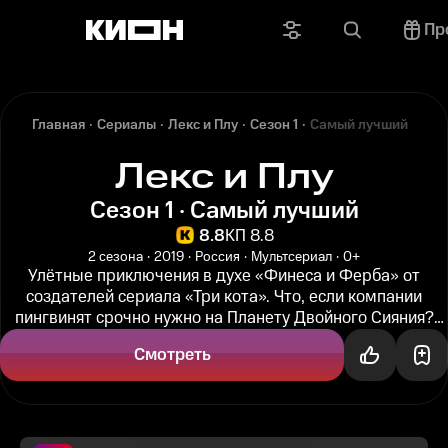
Пр
Главная
Сериалы
Лекс и Плу
Сезон 1
Самый лучший
Лекс и Плу
Сезон 1 · Самый лучший
8.8
КП 8.8
2 сезона
2019
Россия
Мультсериал
0+
Улётные приключения в духе «Финеса и Ферба» от
создателей сериала «Три кота». Что, если компании
пингвинят срочно нужно на Планету Двойного Сияния?
Для такого случая...
Смотреть