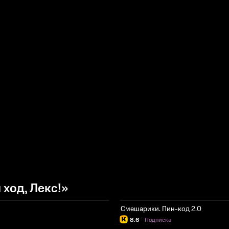
ход, Лекс!»
Смешарики. Пин-код 2.0
8.6
·
Подписка