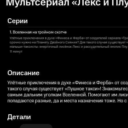
Мультсериал «Лекс и Плу
Серии
1. Вселенная на тройном скотче
Улётные приключения в духе «Финеса и Ферба» от создателей сериала «Три 
срочно нужно на Планету Двойного Сияния? Для такого случая существует 
малыши-таксисты: энергичный лисёнок Лекс и рассудительный енотик Плу.
дальним уголкам Вселенной. Помогают им лисичка-всезнайка Триша, олуша 
11 минут
банке. Скучать ребятам не приходится: пассажиры попадаются разные, да и
помощью смекалки и юмора друзья найдут выход из самого невероятного к
Описание
Улётные приключения в духе «Финеса и Ферба» от созд
такого случая существует «Пушное такси»! Знакомьте
самым дальним уголкам Вселенной. Помогают им лисич
попадаются разные, да и места назначения тоже. Но 
Детали