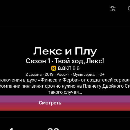
Лекс и Плу
Сезон 1 · Твой ход, Лекс!
8.8
КП 8.8
2 сезона
2019
Россия
Мультсериал
0+
ключения в духе «Финеса и Ферба» от создателей сериала
 компании пингвинят срочно нужно на Планету Двойного С
такого случая...
Смотреть