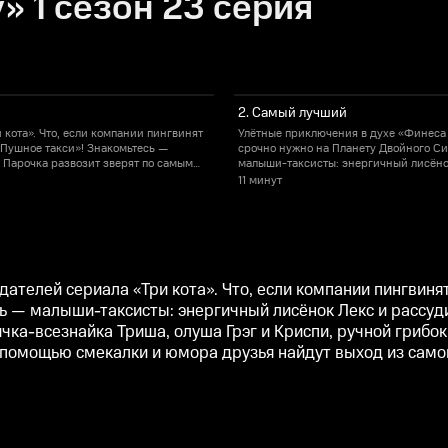
» 1 сезон 23 серия
2. Самый лучший
кота». Что, если компании пингвинят
Улётные приключения в духе «Финеса и
«Пушное такси»! Знакомьтесь —
срочно нужно на Планету Двойного Си
 Парочка развозит зверят по самым
малыши-таксисты: энергичный лисёнок
Грэг и Криспи, ручной грибок в
дальним уголкам Вселенной. Помогают
11 минут
 места назначения тоже. Но с
банке. Скучать ребятам не приходится
осмического переплёта.
помощью смекалки и юмора друзья най
ателей сериала «Три кота». Что, если компании пингвиня
сь — малыши-таксисты: энергичный лисёнок Лекс и рассуди
ка-всезнайка Триша, олуша Грэг и Криспи, ручной грибок
с помощью смекалки и юмора друзья найдут выход из само