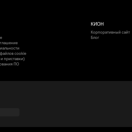
КИОН
Корпоративный сайт
е
Блог
оглашение
иальности
файлов cookie
 и приставки)
ования ПО