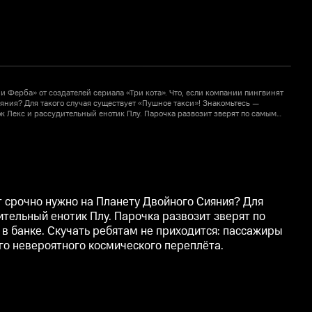
 Ферба» от создателей сериала «Три кота». Что, если компании пингвинят
У
яния? Для такого случая существует «Пушное такси»! Знакомьтесь —
с
 Лекс и рассудительный енотик Плу. Парочка развозит зверят по самым
м
 им лисичка-всезнайка Триша, олуша Грэг и Криспи, ручной грибок в
д
1
: пассажиры попадаются разные, да и места назначения тоже. Но с
б
дут выход из самого невероятного космического переплёта.
п
т срочно нужно на Планету Двойного Сияния? Для
тельный енотик Плу. Парочка развозит зверят по
 в банке. Скучать ребятам не приходится: пассажиры
го невероятного космического переплёта.