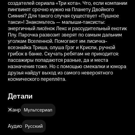
создателей сериала «Три кота». Что, если компании
Вселенной. Помогают им
Вселенной. Помогают им
пингвинят срочно нужно на Планету Двойного
лисичка-всезнайка Триша,
лисичка-всезнайка Триша,
олуша Грэг и Криспи, ручной
олуша Грэг и Криспи, ручной
о
Сияния? Для такого случая существует «Пушное
грибок в банке. Скучать
грибок в банке. Скучать
г
такси»! Знакомьтесь — малыши-таксисты:
ребятам не приходится:
ребятам не приходится:
р
пассажиры попадаются разные,
пассажиры попадаются разные,
энергичный лисёнок Лекс и рассудительный енотик
да и места назначения тоже. Но
да и места назначения тоже. Но
д
Плу. Парочка развозит зверят по самым дальним
с помощью смекалки и юмора
с помощью смекалки и юмора
уголкам Вселенной. Помогают им лисичка-
друзья найдут выход из самого
друзья найдут выход из самого
д
невероятного космического
невероятного космического
н
всезнайка Триша, олуша Грэг и Криспи, ручной
переплёта.
переплёта.
п
грибок в банке. Скучать ребятам не приходится:
пассажиры попадаются разные, да и места
назначения тоже. Но с помощью смекалки и юмора
друзья найдут выход из самого невероятного
космического переплёта.
Детали
Жанр
Мультсериал
Аудио
Русский