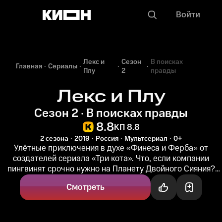
Войти
Лекс и
Сезон
В поисках
Главная
Сериалы
Плу
2
правды
Лекс и Плу
Сезон 2 · В поисках правды
8.8
КП 8.8
2 сезона
2019
Россия
Мультсериал
0+
Улётные приключения в духе «Финеса и Ферба» от
создателей сериала «Три кота». Что, если компании
пингвинят срочно нужно на Планету Двойного Сияния?
Для такого случая...
Смотреть