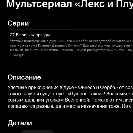
Мультсериал «Лекс и Плу
Серии
27. В поисках правды
Улётные приключения в духе «Финеса и Ферба» от создателей сериала «Три 
срочно нужно на Планету Двойного Сияния? Для такого случая существует 
малыши-таксисты: энергичный лисёнок Лекс и рассудительный енотик Плу.
дальним уголкам Вселенной. Помогают им лисичка-всезнайка Триша, олуша 
11 минут
банке. Скучать ребятам не приходится: пассажиры попадаются разные, да и
помощью смекалки и юмора друзья найдут выход из самого невероятного к
Описание
Улётные приключения в духе «Финеса и Ферба» от созд
такого случая существует «Пушное такси»! Знакомьте
самым дальним уголкам Вселенной. Помогают им лисич
попадаются разные, да и места назначения тоже. Но 
Детали