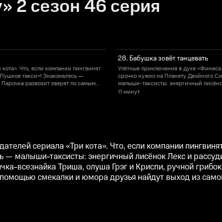
» 2 сезон 46 серия
28. Бабушка зовёт танцевать
кота». Что, если компании пингвинят
Улётные приключения в духе «Финеса и
«Пушное такси»! Знакомьтесь —
срочно нужно на Планету Двойного Си
 Парочка развозит зверят по самым
малыши-таксисты: энергичный лисёнок
Грэг и Криспи, ручной грибок в
дальним уголкам Вселенной. Помогают
11 минут
 места назначения тоже. Но с
банке. Скучать ребятам не приходится
осмического переплёта.
помощью смекалки и юмора друзья най
ателей сериала «Три кота». Что, если компании пингвиня
сь — малыши-таксисты: энергичный лисёнок Лекс и рассуди
ка-всезнайка Триша, олуша Грэг и Криспи, ручной грибок
с помощью смекалки и юмора друзья найдут выход из само