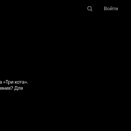
Войти
 «Три кота».
ияния? Для