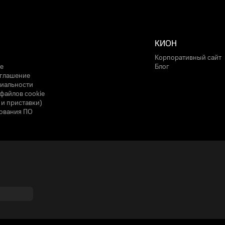
КИОН
Корпоративный сайт
е
Блог
оглашение
иальности
файлов cookie
 и приставки)
ования ПО