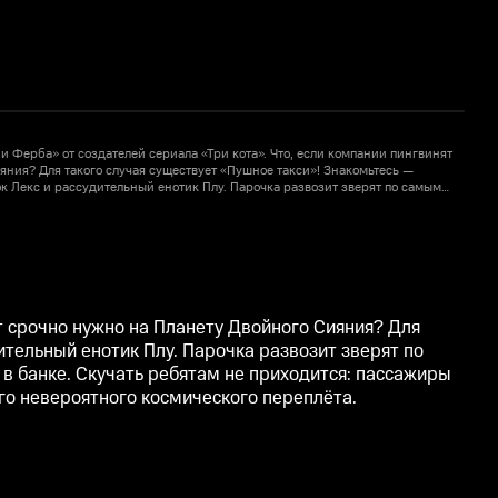
 Ферба» от создателей сериала «Три кота». Что, если компании пингвинят
У
яния? Для такого случая существует «Пушное такси»! Знакомьтесь —
с
 Лекс и рассудительный енотик Плу. Парочка развозит зверят по самым
м
 им лисичка-всезнайка Триша, олуша Грэг и Криспи, ручной грибок в
д
1
: пассажиры попадаются разные, да и места назначения тоже. Но с
б
дут выход из самого невероятного космического переплёта.
п
т срочно нужно на Планету Двойного Сияния? Для
тельный енотик Плу. Парочка развозит зверят по
 в банке. Скучать ребятам не приходится: пассажиры
го невероятного космического переплёта.