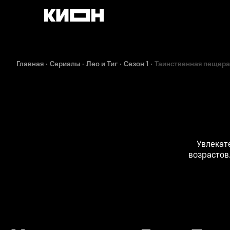
Главная
Сериалы
Лео и Тиг
Сезон 1
Таинственная пещера
Увлекат
возрастов