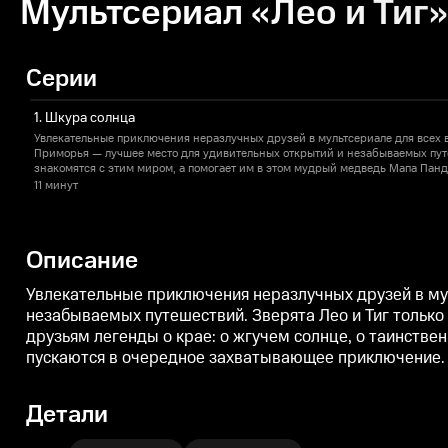
Мультсериал «Лео и Тиг» 
Серии
1. Шкура солнца
Увлекательные приключения неразлучных друзей в мультсериале для всех в
Приморья — лучшее место для удивительных открытий и незабываемых путе
знакомятся с этим миром, а помогает им в этом мудрый медведь Мапа Пан
друзьям легенды о крае: о жгучем солнце, о таинственной пещере, о смене 
11 минут
своими глазами увидеть древние тайны, и они пускаются в очередное зах
ждут испытания и открытия, а маленьких зрителей — уроки дружбы, смелос
Описание
Увлекательные приключения неразлучных друзей в му
незабываемых путешествий. Зверята Лео и Тиг тольк
друзьям легенды о крае: о жгучем солнце, о таинствен
пускаются в очередное захватывающее приключение. 
Детали