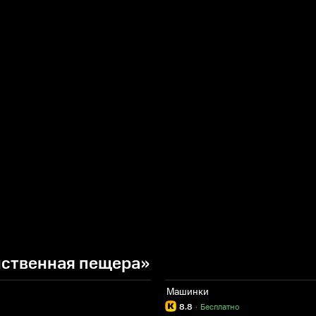
нственная пещера»
Машинки
8.8
·
Бесплатно