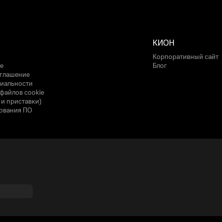
КИОН
Корпоративный сайт
е
Блог
оглашение
иальности
файлов cookie
 и приставки)
ования ПО