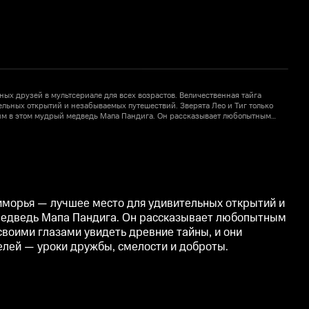
ых друзей в мультсериале для всех возрастов. Величественная тайга
У
льных открытий и незабываемых путешествий. Зверята Лео и Тиг только
П
 им в этом мудрый медведь Мапа Пандига. Он рассказывает любопытным
з
це, о таинственной пещере, о смене времён года. Лео и Тигу не терпится
д
1
ы, и они пускаются в очередное захватывающее приключение. Сорванцов
с
ких зрителей — уроки дружбы, смелости и доброты.
ж
иморья — лучшее место для удивительных открытий и
й медведь Мапа Пандига. Он рассказывает любопытным
 своими глазами увидеть древние тайны, и они
елей — уроки дружбы, смелости и доброты.