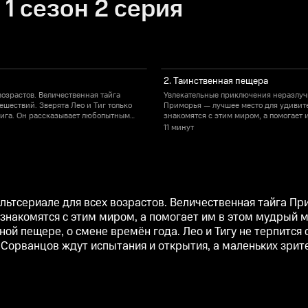
1 сезон 2 серия
2. Таинственная пещера
озрастов. Величественная тайга
Увлекательные приключения неразлучн
шествий. Зверята Лео и Тиг только
Приморья — лучшее место для удивите
дига. Он рассказывает любопытным
знакомятся с этим миром, а помогает
времён года. Лео и Тигу не терпится
друзьям легенды о крае: о жгучем солн
11 минут
ватывающее приключение. Сорванцов
своими глазами увидеть древние тайн
ти и доброты.
ждут испытания и открытия, а малень
льтсериале для всех возрастов. Величественная тайга Пр
о знакомятся с этим миром, а помогает им в этом мудры
ной пещере, о смене времён года. Лео и Тигу не терпится
Сорванцов ждут испытания и открытия, а маленьких зрит