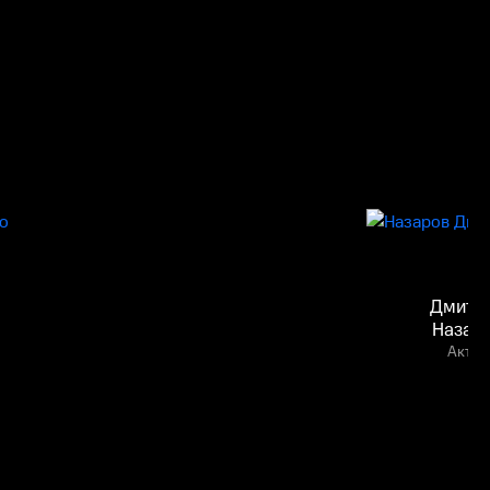
Дмитр
Назар
Актёр