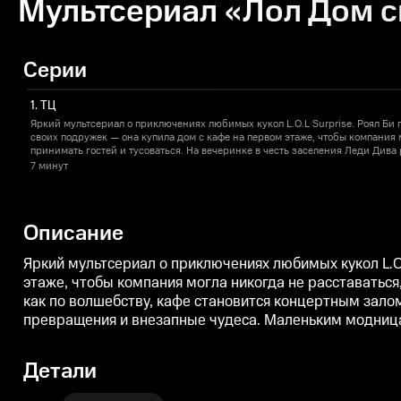
Мультсериал «Лол Дом с
Серии
1. ТЦ
Яркий мультсериал о приключениях любимых кукол L.O.L Surprise. Роял Би
своих подружек — она купила дом с кафе на первом этаже, чтобы компания 
принимать гостей и тусоваться. На вечеринке в честь заселения Леди Дива
как по волшебству, кафе становится концертным залом со сценой. Куклы по
7 минут
сюрпризов: здесь постоянно происходят удивительные превращения и вне
точно не будет скучно, ведь приключения поджидают их буквально на каждо
Описание
Яркий мультсериал о приключениях любимых кукол L.O.
этаже, чтобы компания могла никогда не расставаться
как по волшебству, кафе становится концертным зало
превращения и внезапные чудеса. Маленьким модницам
Детали