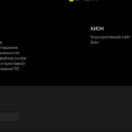
КИОН
Корпоративный сайт
е
Блог
оглашение
иальности
файлов cookie
 и приставки)
ования ПО