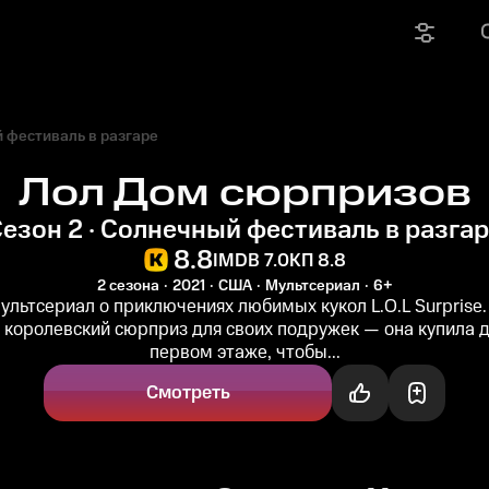
 фестиваль в разгаре
Лол Дом сюрпризов
езон 2 · Солнечный фестиваль в разга
8.8
IMDB 7.0
КП 8.8
2 сезона
2021
США
Мультсериал
6+
ультсериал о приключениях любимых кукол L.O.L Surprise.
 королевский сюрприз для своих подружек — она купила д
первом этаже, чтобы...
Смотреть