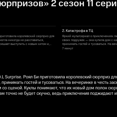
юрпризов» 2 сезон 11 сери
2. Катастрофа в ТЦ
 приготовила королевский сюрприз для
Яркий мультсериал о приключениях лю
могла никогда не расставаться,
своих подружек — она купила дом с ка
 решает выступить с новым хитом и,
принимать гостей и тусоваться. На ве
нимают, что их новый дом полон
как по волшебству, кафе становится к
7 минут
запные чудеса. Маленьким модницам
сюрпризов: здесь постоянно происхо
м углу.
точно не будет скучно, ведь приключе
L Surprise. Роял Би приготовила королевский сюрприз дл
, принимать гостей и тусоваться. На вечеринке в честь за
м со сценой. Куклы понимают, что их новый дом полон сюр
 точно не будет скучно, ведь приключения поджидают их