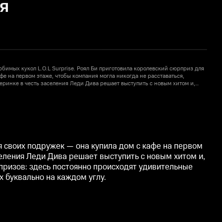
я
бимых кукол L.O.L Surprise. Роял Би приготовила королевский сюрприз для
Я
фе на первом этаже, чтобы компания могла никогда не расставаться,
с
черинке в честь заселения Леди Дива решает выступить с новым хитом и,
п
онцертным залом со сценой. Куклы понимают, что их новый дом полон
к
7
дят удивительные превращения и внезапные чудеса. Маленьким модницам
ния поджидают их буквально на каждом углу.
т
я своих подружек — она купила дом с кафе на первом
селения Леди Дива решает выступить с новым хитом и,
призов: здесь постоянно происходят удивительные
 буквально на каждом углу.