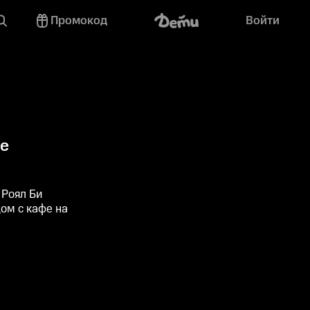
Промокод
Войти
ре
 Роял Би
ом с кафе на