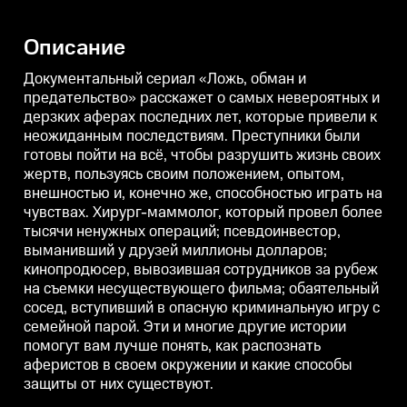
неожиданным последствиям.
неожиданным последствиям.
Преступники были готовы пойти
Преступники были готовы пойти
на всё, чтобы разрушить жизнь
на всё, чтобы разрушить жизнь
н
Описание
своих жертв, пользуясь своим
своих жертв, пользуясь своим
с
положением, опытом,
положением, опытом,
п
внешностью и, конечно же,
внешностью и, конечно же,
в
Документальный сериал «Ложь, обман и
способностью играть на
способностью играть на
с
предательство» расскажет о самых невероятных и
чувствах. Хирург-маммолог,
чувствах. Хирург-маммолог,
ч
дерзких аферах последних лет, которые привели к
который провел более тысячи
который провел более тысячи
к
ненужных операций;
ненужных операций;
неожиданным последствиям. Преступники были
псевдоинвестор, выманивший у
псевдоинвестор, выманивший у
готовы пойти на всё, чтобы разрушить жизнь своих
друзей миллионы долларов;
друзей миллионы долларов;
кинопродюсер, вывозившая
кинопродюсер, вывозившая
жертв, пользуясь своим положением, опытом,
сотрудников за рубеж на
сотрудников за рубеж на
с
внешностью и, конечно же, способностью играть на
съемки несуществующего
съемки несуществующего
чувствах. Хирург-маммолог, который провел более
фильма; обаятельный сосед,
фильма; обаятельный сосед,
ф
вступивший в опасную
вступивший в опасную
тысячи ненужных операций; псевдоинвестор,
криминальную игру с семейной
криминальную игру с семейной
выманивший у друзей миллионы долларов;
парой. Эти и многие другие
парой. Эти и многие другие
п
истории помогут вам лучше
истории помогут вам лучше
и
кинопродюсер, вывозившая сотрудников за рубеж
понять, как распознать
понять, как распознать
п
на съемки несуществующего фильма; обаятельный
аферистов в своем окружении и
аферистов в своем окружении и
а
сосед, вступивший в опасную криминальную игру с
какие способы защиты от них
какие способы защиты от них
к
существуют.
существуют.
с
семейной парой. Эти и многие другие истории
помогут вам лучше понять, как распознать
аферистов в своем окружении и какие способы
защиты от них существуют.