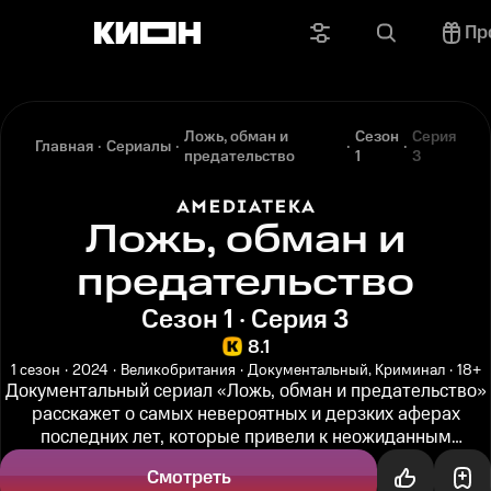
Пр
Ложь, обман и
Сезон
Серия
Главная
Сериалы
предательство
1
3
Ложь, обман и
предательство
Сезон 1 · Серия 3
8.1
1 сезон
2024
Великобритания
Документальный, Криминал
18+
Документальный сериал «Ложь, обман и предательство»
расскажет о самых невероятных и дерзких аферах
последних лет, которые привели к неожиданным
последствиям. Преступники были...
Смотреть