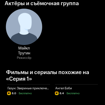
Актёры и съёмочная группа
Майкл
Трутин
Режиссёр
Фильмы и сериалы похожие на
«Серия 1»
Газун: Звериные приключения
Ангел Бэби
А
8.0
·
Бесплатно
8.4
·
Бесплатно