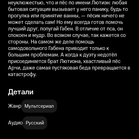
неуклюжестью, что и пёс по имени Лютиэн: любая
кажется со стороны. На самом
кажется со стороны. На самом
к
же деле помощь самодовольного
же деле помощь самодовольного
бытовая ситуация вызывает у него панику, будь то
Габена приводит только к
Габена приводит только к
Г
прогулка или принятие ванны, — пёсик ничего не
большим проблемам. А когда к
большим проблемам. А когда к
б
дуэту недотёп присоединяется
дуэту недотёп присоединяется
д
может сделать сам! Но ему всегда готов помочь
брат Лютиэна, хвастливый пёс
брат Лютиэна, хвастливый пёс
б
лучший друг, попугай Габен. В отличие от пса, он
Арчи, даже самая пустяковая
Арчи, даже самая пустяковая
А
спокоен и мудр. Во всяком случае, так кажется со
беда превращается в
беда превращается в
б
катастрофу.
катастрофу.
к
стороны. На самом же деле помощь
самодовольного Габена приводит только к
большим проблемам. А когда к дуэту недотёп
присоединяется брат Лютиэна, хвастливый пёс
Арчи, даже самая пустяковая беда превращается в
катастрофу.
Детали
Жанр
Мультсериал
Аудио
Русский