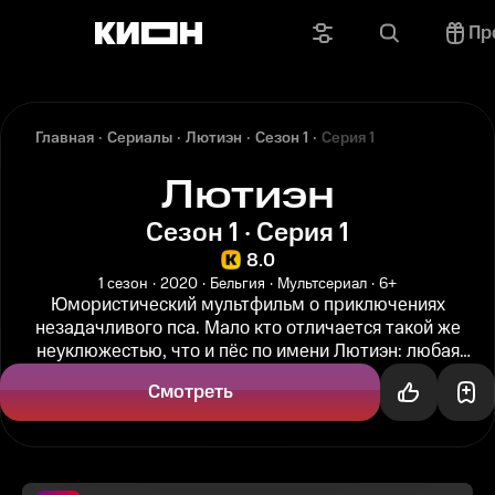
Пр
Главная
Сериалы
Лютиэн
Сезон 1
Серия 1
Лютиэн
Сезон 1 · Серия 1
8.0
1 сезон
2020
Бельгия
Мультсериал
6+
Юмористический мультфильм о приключениях
незадачливого пса. Мало кто отличается такой же
неуклюжестью, что и пёс по имени Лютиэн: любая
бытовая ситуация вызывает у него...
Смотреть