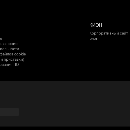
КИОН
Корпоративный сайт
е
Блог
оглашение
иальности
файлов cookie
 и приставки)
ования ПО