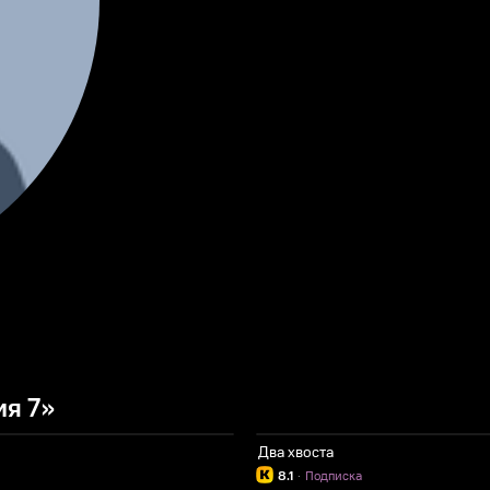
я 7»
Два хвоста
8.1
·
Подписка