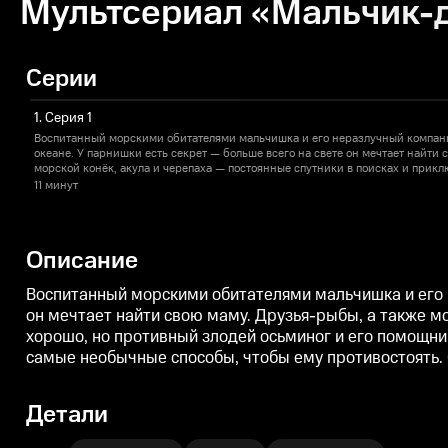
Мультсериал «Мальчик-д
Серии
1. Серия 1
Воспитанный морскими обитателями мальчишка и его неразлучный компань
океане. У парнишки есть секрет — больше всего на свете он мечтает найти 
морской конёк, акула и черепаха — постоянные спутники в поисках и прикл
бы хорошо, но противный злодей осьминог и его помощник краб всё время
11 минут
братве. Находчивый парень и его товарищи придумывает самые необычные 
Скучать не придётся!
Описание
Воспитанный морскими обитателями мальчишка и его н
он мечтает найти свою маму. Друзья-рыбы, а также мо
хорошо, но противный злодей осьминог и его помощни
самые необычные способы, чтобы ему противостоять. 
Детали