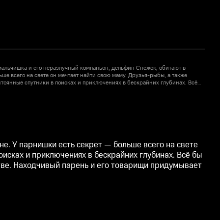
альчишка и его неразлучный компаньон, дельфин Снежок, обитают в
ьше всего на свете он мечтает найти свою маму. Друзья-рыбы, а также
о
стоянные спутники в поисках и приключениях в бескрайних глубинах. Всё
м
иног и его помощник краб всё время пытаются испортить жизнь морской
б
1
арищи придумывает самые необычные способы, чтобы ему противостоять.
б
С
е. У парнишки есть секрет — больше всего на свете
оисках и приключениях в бескрайних глубинах. Всё бы
тве. Находчивый парень и его товарищи придумывает