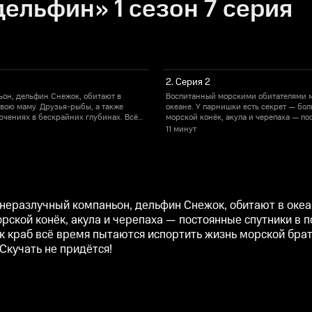
ельфин» 1 сезон 7 серия
2. Серия 2
он, дельфин Снежок, обитают в
Воспитанный морскими обитателями м
свою маму. Друзья-рыбы, а также
океане. У парнишки есть секрет — бол
ючениях в бескрайних глубинах. Всё
морской конёк, акула и черепаха — по
 пытаются испортить жизнь морской
бы хорошо, но противный злодей осьм
11 минут
способы, чтобы ему противостоять.
братве. Находчивый парень и его тов
Скучать не придётся!
еразлучный компаньон, дельфин Снежок, обитают в океан
рской конёк, акула и черепаха — постоянные спутники в п
к краб всё время пытаются испортить жизнь морской бра
Скучать не придётся!