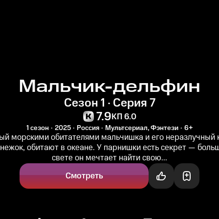
Мальчик-дельфин
Сезон 1 · Серия 7
7.9
КП 6.0
1 сезон
2025
Россия
Мультсериал, Фэнтези
6+
ый морскими обитателями мальчишка и его неразлучный 
нежок, обитают в океане. У парнишки есть секрет — больш
свете он мечтает найти свою...
Смотреть