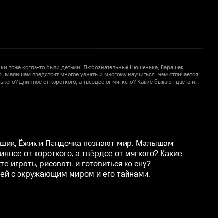
и тоже когда-то были детьми! Любознательные Нюшенька, Барашек,
. Малышам предстоит многое узнать и многому научиться. Чем отличается
К
нького? Длинное от короткого, а твёрдое от мягкого? Какие бывают цвета и
л
чь? Зачем говорить «спасибо» и «пожалуйста»? Как вместе играть, рисовать
ф
 мультсериал с весёлыми песенками и любимыми героями познакомит
щим миром и его тайнами.
ошик, Ёжик и Пандочка познают мир. Малышам
инное от короткого, а твёрдое от мягкого? Какие
 играть, рисовать и готовиться ко сну?
ей с окружающим миром и его тайнами.