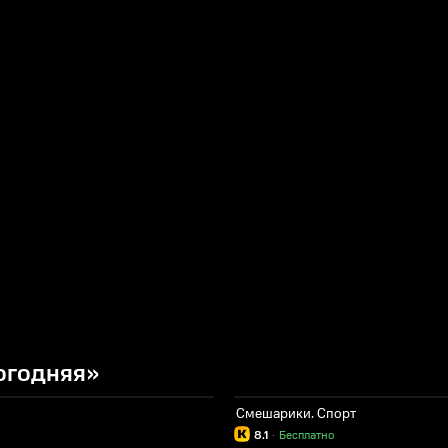
огодняя»
Смешарики. Спорт
8.1
·
Бесплатно