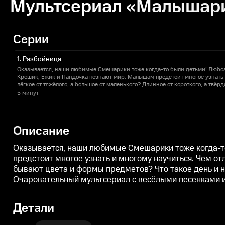
Мультсериал «Малышарик
Серии
1. Разбойница
Оказывается, наши любимые Смешарики тоже когда-то были детьми! Любо
Крошик, Ёжик и Пандочка познают мир. Малышам предстоит многое узнать 
лёгкое от тяжёлого, а большое от маленького? Длинное от короткого, а твёр
формы предметов? Что такое день и ночь? Зачем говорить «спасибо» и «пож
5 минут
и готовиться ко сну? Очаровательный мультсериал с весёлыми песенками 
самых маленьких зрителей с окружающим миром и его тайнами.
Описание
Оказывается, наши любимые Смешарики тоже когда-т
предстоит многое узнать и многому научиться. Чем отл
бывают цвета и формы предметов? Что такое день и но
Очаровательный мультсериал с весёлыми песенками 
Детали