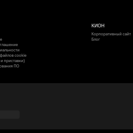
КИОН
Корпоративный сайт
е
Блог
оглашение
иальности
файлов cookie
 и приставки)
ования ПО