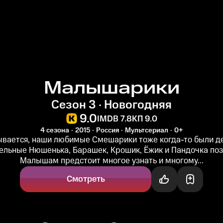
Малышарики
Сезон 3 · Новогодняя
9.0
IMDB 7.8
КП 9.0
4 сезона
2015
Россия
Мультсериал
0+
вается, наши любимые Смешарики тоже когда-то были д
льные Нюшенька, Барашек, Крошик, Ёжик и Пандочка по
Малышам предстоит многое узнать и многому...
Смотреть