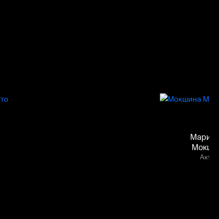
Мариан
Мокши
Актёр