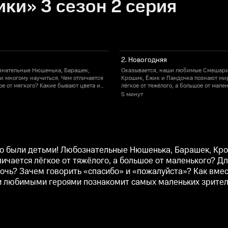
и» 3 сезон 2 серия
2. Новогодняя
знательные Нюшенька, Барашек,
Оказывается, наши любимые Смешарик
и многому научиться. Чем отличается
Крошик, Ёжик и Пандочка познают мир
дое от мягкого? Какие бывают цвета и
лёгкое от тяжёлого, а большое от мале
алуйста»? Как вместе играть, рисовать
формы предметов? Что такое день и но
5 минут
и любимыми героями познакомит
и готовиться ко сну? Очаровательный
самых маленьких зрителей с окружаю
о были детьми! Любознательные Нюшенька, Барашек, Кр
ичается лёгкое от тяжёлого, а большое от маленького? Дл
чь? Зачем говорить «спасибо» и «пожалуйста»? Как вместе
и любимыми героями познакомит самых маленьких зрител