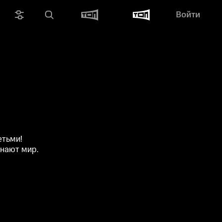
Войти
етьми!
знают мир.