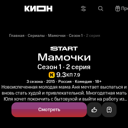
Пр
Главная
Сериалы
Мамочки
Сезон 1
2 серия
Мамочки
Сезон 1 · 2 серия
9.3
КП 7.9
3 сезона
2015
Россия
Комедия
18+
Новоиспеченная молодая мама Аня мечтает выспаться и
вновь стать худой и привлекательной. Многодетная мать
Юля хочет покончить с бытовухой и выйти на работу из
затянувшегося...
Смотреть