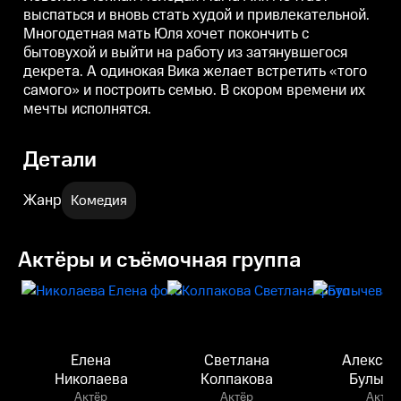
выспаться и вновь стать худой и привлекательной.
Многодетная мать Юля хочет покончить с
бытовухой и выйти на работу из затянувшегося
декрета. А одинокая Вика желает встретить «того
самого» и построить семью. В скором времени их
мечты исполнятся.
Детали
Жанр
Комедия
Актёры и съёмочная группа
Елена
Светлана
Алексан
Николаева
Колпакова
Булыче
Актёр
Актёр
Актёр