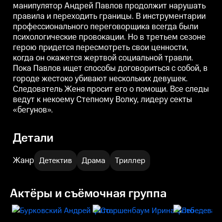
манипулятор Андрей Павлов продолжит нарушать
жертвой социальной травли.
жертвой социальной травли.
ж
правила и переходить границы. В инструментарии
Пока Павлов ищет способы
Пока Павлов ищет способы
договориться с собой, в городе
договориться с собой, в городе
д
профессионального переговорщика всегда были
жестоко убивают нескольких
жестоко убивают нескольких
психологические провокации. Но в третьем сезоне
девушек. Следователь Женя
девушек. Следователь Женя
просит его о помощи. Все следы
просит его о помощи. Все следы
п
герою придется пересмотреть свои ценности,
ведут к некоему Степному
ведут к некоему Степному
в
когда он окажется жертвой социальной травли.
Волку, лидеру секты «бегунов».
Волку, лидеру секты «бегунов».
В
Пока Павлов ищет способы договориться с собой, в
городе жестоко убивают нескольких девушек.
Следователь Женя просит его о помощи. Все следы
ведут к некоему Степному Волку, лидеру секты
«бегунов».
Детали
Жанр
Детектив
Драма
Триллер
Актёры и съёмочная группа