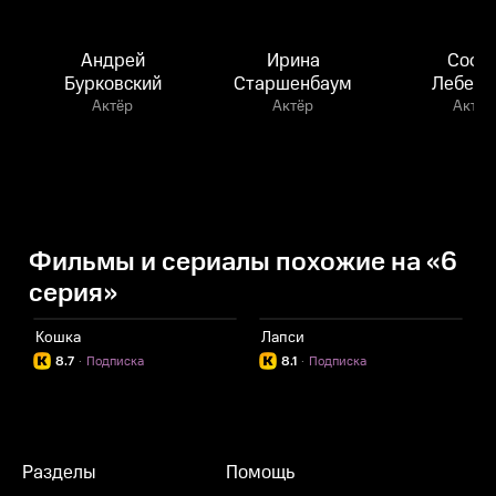
Андрей
Ирина
Софь
Бурковский
Старшенбаум
Лебеде
Актёр
Актёр
Актёр
Фильмы и сериалы похожие на «6
серия»
Кошка
Лапси
Х
8.7
·
Подписка
8.1
·
Подписка
Разделы
Помощь