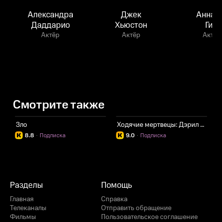
Александра
Джек
Аннаб
Даддарио
Хьюстон
Гиш
Актёр
Актёр
Актёр
Смотрите также
Зло
Ходячие мертвецы: Дэрил Диксон
Ч
8.8
·
Подписка
9.0
·
Подписка
Разделы
Помощь
Главная
Справка
Телеканалы
Отправить обращение
Фильмы
Пользовательское соглашение