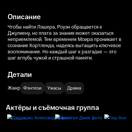
больше отдаляется от Роуэн.
мотивам, решает с ней
п
Пытаясь поймать Лэшера, он
сотрудничать. Тем временем
сталкивается с выбором между
Роуэн начинает догадываться, с
М
Описание
долгом и чувствами.
кем именно ей придется
столкнуться в финале этой
охоты.
Чтобы найти Лэшера, Роуэн обращается к
Джулиену, но плата за знания может оказаться
неприемлемой. Тем временем Моира проникает в
сознание Кортленда, надеясь вытащить ключевое
воспоминание. Но каждый шаг к разгадке — это
шаг вглубь чужой и страшной памяти.
Детали
Жанр
Фэнтези
Ужасы
Драма
Актёры и съёмочная группа