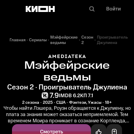
Войти
Мэйфейрские
Сезон
Проигрыватель
Главная
Сериалы
ведьмы
2
Джулиена
Мэйфейрские
ведьмы
Сезон 2 · Проигрыватель Джулиена
7.9
IMDB 6.2
КП 7.1
2 сезона
2025
США
Фэнтези, Ужасы
18+
Чтобы найти Лэшера, Роуэн обращается к Джулиену, но
плата за знания может оказаться неприемлемой. Тем
временем Моира проникает в сознание Кортленда,
надеясь вытащить ключевое...
Смотреть