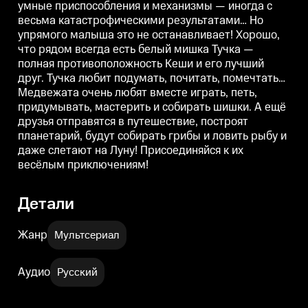
умные приспособления и механизмы — иногда с
подумать, почитать, помечтать…
подумать, почитать, помечтать…
п
Медвежата очень любят вместе
Медвежата очень любят вместе
весьма катастрофическими результатами… Но
играть, петь, придумывать,
играть, петь, придумывать,
и
упрямого малыша это не останавливает! Хорошо,
мастерить и собирать шишки. А
мастерить и собирать шишки. А
м
ещё друзья отправятся в
ещё друзья отправятся в
е
что рядом всегда есть белый мишка Тучка —
путешествие, построят
путешествие, построят
п
полная противоположность Кеши и его лучший
планетарий, будут собирать
планетарий, будут собирать
п
друг. Тучка любит подумать, почитать, помечтать…
грибы и ловить рыбу и даже
грибы и ловить рыбу и даже
г
слетают на Луну!
слетают на Луну!
с
Медвежата очень любят вместе играть, петь,
Присоединяйся к их весёлым
Присоединяйся к их весёлым
придумывать, мастерить и собирать шишки. А ещё
приключениям!
приключениям!
друзья отправятся в путешествие, построят
планетарий, будут собирать грибы и ловить рыбу и
даже слетают на Луну! Присоединяйся к их
весёлым приключениям!
Детали
Жанр
Мультсериал
Аудио
Русский