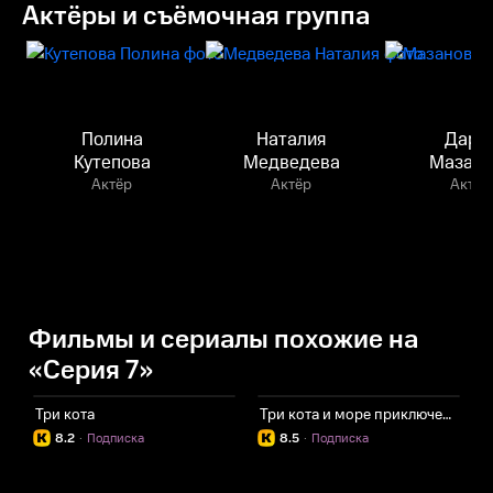
Актёры и съёмочная группа
Полина
Наталия
Дарь
Кутепова
Медведева
Мазано
Актёр
Актёр
Актёр
Фильмы и сериалы похожие на
«Серия 7»
Три кота
Три кота и море приключений
М
8.2
·
Подписка
8.5
·
Подписка