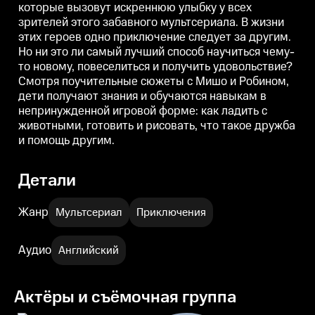
которые вызовут искреннюю улыбку у всех
Робином, дети получают знания
Робином, дети получают знания
Р
зрителей этого забавного мультсериала. В жизни
и обучаются навыкам в
и обучаются навыкам в
и
непринужденной игровой
непринужденной игровой
этих героев одно приключение следует за другим.
форме: как ладить с животными,
форме: как ладить с животными,
ф
Но ни это ли самый лучший способ научиться чему-
готовить и рисовать, что такое
готовить и рисовать, что такое
г
дружба и помощь другим.
дружба и помощь другим.
то новому, повеселиться и получить удовольствие?
Смотря поучительные сюжеты с Мишо и Робином,
дети получают знания и обучаются навыкам в
непринужденной игровой форме: как ладить с
животными, готовить и рисовать, что такое дружба
и помощь другим.
Детали
Жанр
Мультсериал
Приключения
Аудио
Английский
Актёры и съёмочная группа