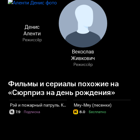
Денис
Аленти
Режиссёр
Векослав
Живкович
Режиссёр
Фильмы и сериалы похожие на
«Сюрприз на день рождения»
Рэй и пожарный патруль. Команда ВиВилз
Мяу-Мяу (песенки)
Л
7.9
·
Подписка
8.0
·
Бесплатно