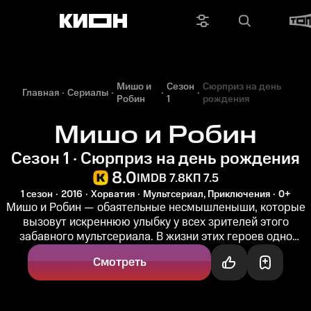
Мишо и
Сезон
Сюрприз на день
Главная
Сериалы
Робин
1
рождения
Мишо и Робин
Сезон 1 · Сюрприз на день рождения
8.0
IMDB 7.8
КП 7.5
1 сезон
2016
Хорватия
Мультсериал, Приключения
0+
Мишо и Робин — обаятельные несмышленыши, которые
вызовут искреннюю улыбку у всех зрителей этого
забавного мультсериала. В жизни этих героев одно
приключение следует за другим...
Смотреть