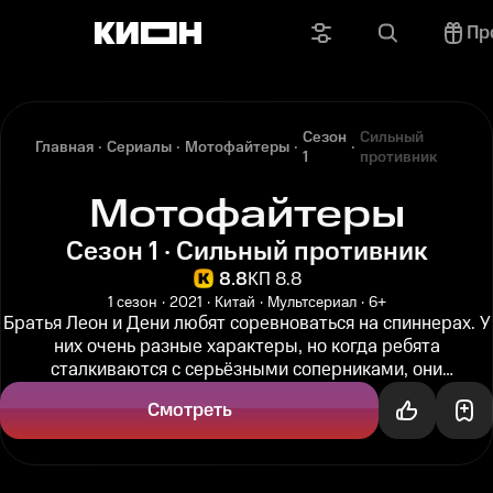
Пр
Сезон
Сильный
Главная
Сериалы
Мотофайтеры
1
противник
Мотофайтеры
Сезон 1 · Сильный противник
8.8
КП 8.8
1 сезон
2021
Китай
Мультсериал
6+
Братья Леон и Дени любят соревноваться на спиннерах. У
них очень разные характеры, но когда ребята
сталкиваются с серьёзными соперниками, они
объединяются и помогать друг...
Смотреть