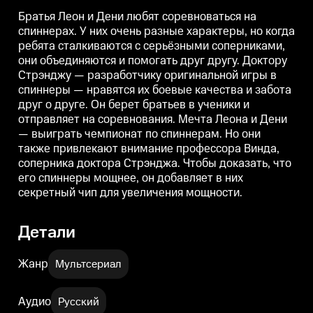
боевые качества и забота друг о
боевые качества и забота друг о
б
друге. Он берет братьев в
друге. Он берет братьев в
д
Братья Леон и Дени любят соревноваться на
ученики и отправляет на
ученики и отправляет на
у
спиннерах. У них очень разные характеры, но когда
соревнования. Мечта Леона и
соревнования. Мечта Леона и
с
ребята сталкиваются с серьёзными соперниками,
Дени — выиграть чемпионат по
Дени — выиграть чемпионат по
спиннерам. Но они также
спиннерам. Но они также
с
они объединяются и помогать друг другу. Доктору
привлекают внимание
привлекают внимание
Стрэнджу — разработчику оригинальной игры в
профессора Винда, соперника
профессора Винда, соперника
доктора Стрэнджа. Чтобы
доктора Стрэнджа. Чтобы
спиннеры — нравятся их боевые качества и забота
доказать, что его спиннеры
доказать, что его спиннеры
д
друг о друге. Он берет братьев в ученики и
мощнее, он добавляет в них
мощнее, он добавляет в них
м
отправляет на соревнования. Мечта Леона и Дени
секретный чип для увеличения
секретный чип для увеличения
с
мощности.
мощности.
— выиграть чемпионат по спиннерам. Но они
также привлекают внимание профессора Винда,
соперника доктора Стрэнджа. Чтобы доказать, что
его спиннеры мощнее, он добавляет в них
секретный чип для увеличения мощности.
Детали
Жанр
Мультсериал
Аудио
Русский