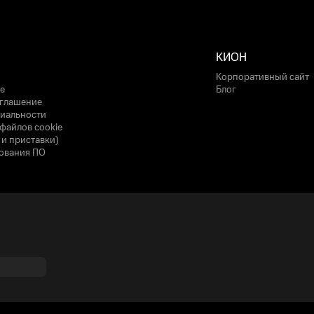
КИОН
Корпоративный сайт
е
Блог
оглашение
иальности
файлов cookie
 и приставки)
ования ПО