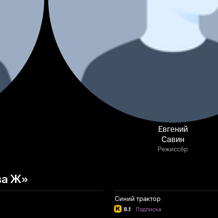
Евгений
Савин
Режиссёр
ва Ж»
Синий трактор
8.1
·
Подписка