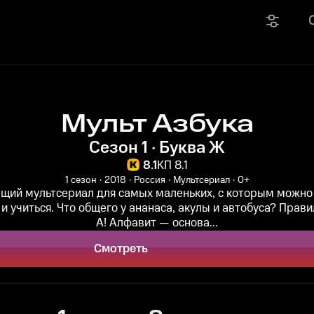
Мульт Азбука
Сезон 1 · Буква Ж
8.1
КП 8.1
1 сезон
2018
Россия
Мультсериал
0+
щий мультсериал для самых маленьких, с которым можно 
 и учиться. Что общего у ананаса, акулы и автобуса? Прав
А! Алфавит — основа...
Смотреть