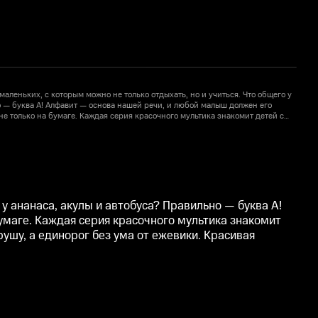
леньких, с которым можно не только отдыхать, но и учиться. Что общего у
Р
о — буква А! Алфавит — основа нашей речи, и любой малыш должен его
а
 не только на бумаге. Каждая серия красочного мультика знакомит детей с
з
 оживают на экране. Бегемот находит банан, гитара напоминает грушу, а
н
1
я картинка и спокойная анимация помогут ребёнку выучить алфавит легко и
е
с
у ананаса, акулы и автобуса? Правильно — буква А!
бумаге. Каждая серия красочного мультика знакомит
рушу, а единорог без ума от ежевики. Красивая