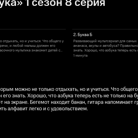
ка» 1 сезон 8 серия
2. Буква Б
отдыхать, но и учиться. Что общего у
Развивающий мультсериал для самых ма
 речи, и любой малыш должен его
ананаса, акулы и автобуса? Правильн
расочного мультика знакомит детей с
знать. Хорошо, что азбука теперь есть
 банан, гитара напоминает грушу, а
новой буквой, пока родственные слова
1 минута
могут ребёнку выучить алфавит легко и
единорог без ума от ежевики. Красива
с удовольствием.
рым можно не только отдыхать, но и учиться. Что общего 
го знать. Хорошо, что азбука теперь есть не только на 
т на экране. Бегемот находит банан, гитара напоминает г
ть алфавит легко и с удовольствием.