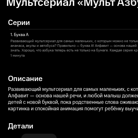
Мультсериал «Мульт Азбу
Серии
1. Буква А
Развивающий мультсериал для самых маленьких, с которым можно не только 
ананаса, акулы и автобуса? Правильно — буква А! Алфавит — основа нашей
знать. Хорошо, что азбука теперь есть не только на бумаге. Каждая серия к
новой буквой, пока родственные слова оживают на экране. Бегемот находит
1 минута
единорог без ума от ежевики. Красивая картинка и спокойная анимация по
с удовольствием.
Описание
Развивающий мультсериал для самых маленьких, с кото
Алфавит — основа нашей речи, и любой малыш должен е
детей с новой буквой, пока родственные слова оживаю
картинка и спокойная анимация помогут ребёнку выучи
Детали