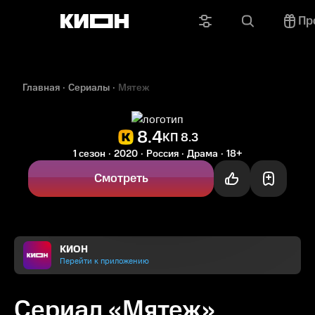
Пр
Главная
Сериалы
Мятеж
8.4
КП 8.3
1 сезон
2020
Россия
Драма
18+
Смотреть
КИОН
Перейти к приложению
Сериал «Мятеж»