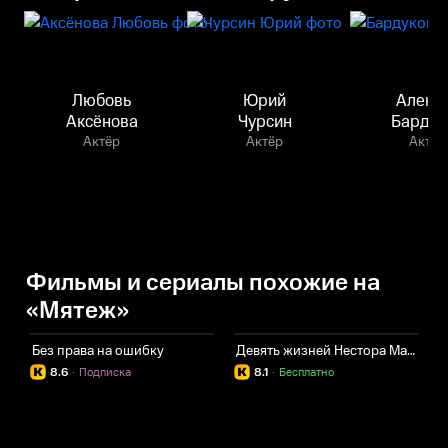
Любовь
Юрий
Алекс
Аксёнова
Чурсин
Бардук
Актёр
Актёр
Актёр
Фильмы и сериалы похожие на
«Мятеж»
Без права на ошибку
Девять жизней Нестора Махно.
8.6
·
Подписка
8.1
·
Бесплатно