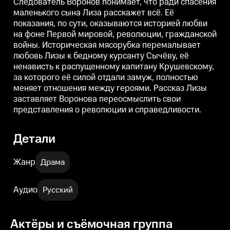
Следователь Воронов понимает, что ради спасения
справедливости.
справедливости.
с
маленького сына Лиза расскажет всё. Её
показания, по сути, оказываются историей любви
на фоне Первой мировой, революции, гражданской
войны. Историческая мясорубка перемалывает
любовь Лизы к бедному курсанту Сычёву, её
ненависть к распущенному капитану Крушевскому,
за которого её силой отдали замуж, полностью
меняет отношения между героями. Рассказ Лизы
заставляет Воронова переосмыслить свои
представления о революции и справедливости.
Детали
Жанр
Драма
Аудио
Русский
Актёры и съёмочная группа