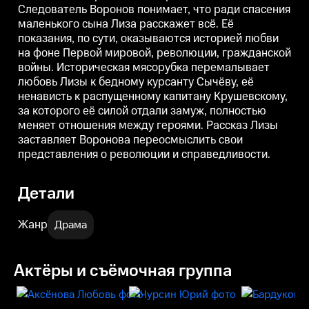
Следователь Воронов понимает, что ради спасения
бедному курсанту Сычёву, её
бедному курсанту Сычёву, её
б
ненависть к распущенному
ненависть к распущенному
маленького сына Лиза расскажет всё. Её
капитану Крушевскому, за
капитану Крушевскому, за
к
показания, по сути, оказываются историей любви
которого её силой отдали
которого её силой отдали
к
замуж, полностью меняет
замуж, полностью меняет
з
на фоне Первой мировой, революции, гражданской
отношения между героями.
отношения между героями.
войны. Историческая мясорубка перемалывает
Рассказ Лизы заставляет
Рассказ Лизы заставляет
Р
любовь Лизы к бедному курсанту Сычёву, её
Воронова переосмыслить свои
Воронова переосмыслить свои
представления о революции и
представления о революции и
ненависть к распущенному капитану Крушевскому,
справедливости.
справедливости.
с
за которого её силой отдали замуж, полностью
меняет отношения между героями. Рассказ Лизы
заставляет Воронова переосмыслить свои
представления о революции и справедливости.
Детали
Жанр
Драма
Актёры и съёмочная группа