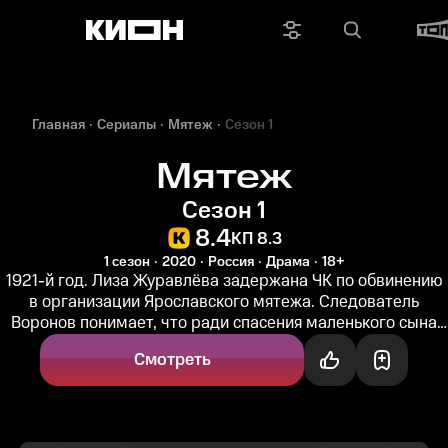
Главная
Сериалы
Мятеж
Сезон 1
Мятеж
Сезон 1
8.4
КП 8.3
1 сезон
2020
Россия
Драма
18+
1921-й год. Лиза Журавлёва задержана ЧК по обвинению
в организации Ярославского мятежа. Следователь
Воронов понимает, что ради спасения маленького сына
Лиза расскажет всё. Её...
Смотреть