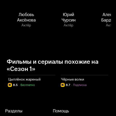
Любовь
Юрий
Алекс
Аксёнова
Чурсин
Бардук
Актёр
Актёр
Актёр
Фильмы и сериалы похожие на
«Сезон 1»
Цыплёнок жареный
Чёрные волки
К
8.5
·
Бесплатно
8.7
·
Подписка
Разделы
Помощь